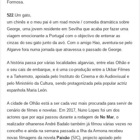
Formosa.
522
.Um gato,
um chinês e o meu pai é um road movie / comedia dramática sobre
George, uma jovem residente em Sevilha que acaba por fazer uma
viagem emocionante a Portugal com o objectivo de enterrar as
cinzas do seu gato junto da avó. Com o amigo Hao, aventura-se pelo
Algarve fora numa jornada que atravessa o passado de George.
A história passa por várias localidades algarvias, entre elas Olhão e
o seu cais de embarque, e é uma co-produção entre a Ukbar Filmes
e a Tarkemoto, apoiada pelo Instituto do Cinema e do Audiovisual e
pelo Ministério da Cultura, sendo protagonizada pela popular actriz
espanhola Maria León.
A cidade de Olhão está a ser cada vez mais procurada para servir de
cenário de filmes e novelas. Em 2017, Nuno Lopes foi um dos
actores que por aqui passou durante a rodagem de
No Mar
, o
realizador olhanense André Badalo também já filmou várias vezes no
concelho e ainda na semana passada a Ilha da Armona recebeu
novas filmagens da novela
Paixão
(SIC), projecto apoiado pelo