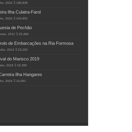
lho, 2024
188,839
eira Ilha Culatra-Farol
lho, 2024
104,652
uesia de Pechão
neiro, 2012
25,484
rolo de Embarcações na Ria Formosa
ulho, 2014
23,262
ival do Marisco 2019
aio, 2019
16,390
Carreira Ilha Hangares
lho, 2024
14,091