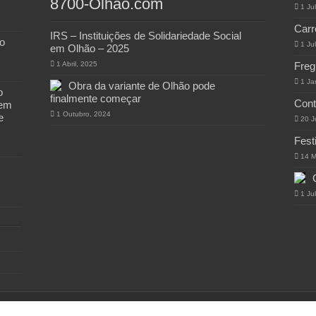
8700-Olhao.com
1 Ju
Carr
IRS – Instituições de Solidariedade Social
o
1 Ju
em Olhão – 2025
1 Abril, 2025
Freg
1 Ja
Obra da variante de Olhão pode
o
finalmente começar
Cont
 em
1 Outubro, 2024
e
20 J
Fest
14 M
1 Ju
 8700-Olhao.com