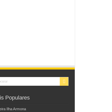
is Populares
eira Ilha Armona