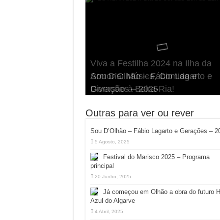
Viva a Festilha 2024 na Ilha da
Fábio Lagarto e Gerações Lanç
Festival Pirata 2024 Invade Olhã
Sou D’Olhão – Fábio Lagarto e
Armona: Música, Comida e
Taphani X Benkest: Vídeo Musica
“Lavar a Loiça” na Ilha dos
Quatro Dias Mais Um de Aventur
Gerações – 2025
Diversão à Beira-Ria!
na Ilha da Armona
Hangares
Diversão!
Outras para ver ou rever
Sou D’Olhão – Fábio Lagarto e Gerações – 2
5 Agosto, 2025
Festival do Marisco 2025 – Programa
principal
20 Junho, 2025
Já começou em Olhão a obra do futuro 
Azul do Algarve
4 Abril, 2025