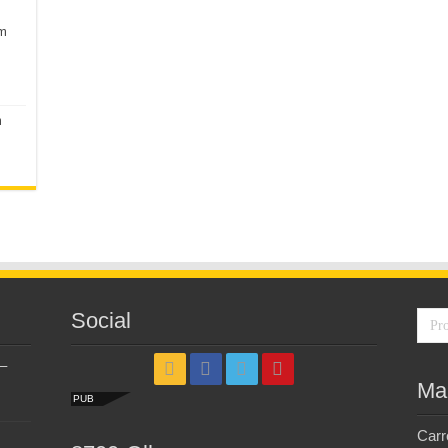
em
m
Social
–
Ma
PUB
Carr