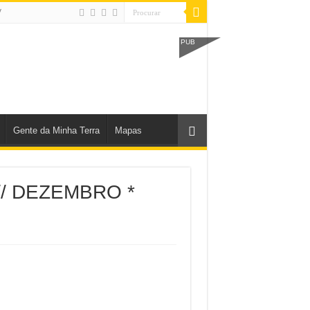
V
PUB
Gente da Minha Terra
Mapas
 // DEZEMBRO *