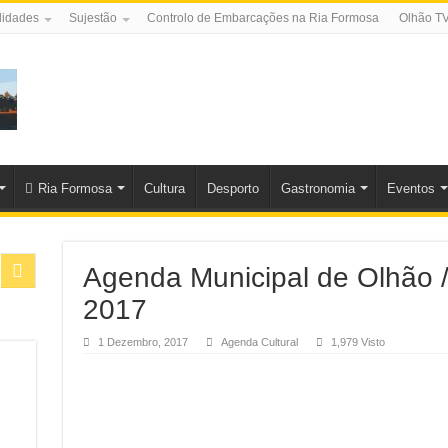
lidades
Sujestão
Controlo de Embarcações na Ria Formosa
Olhão T
Ria Formosa
Cultura
Desporto
Gastronomia
Eventos
Agenda Municipal de Olhão
2017
1 Dezembro, 2017
Agenda Cultural
1,979 Visto