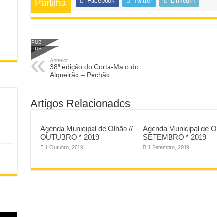
Facebook
Twitter
LinkedIn
Partilha
PUB
PUB
Anterior
38ª edição do Corta-Mato do
Algueirão – Pechão
Artigos Relacionados
Agenda Municipal de Olhão //
Agenda Municipal de Ol
OUTUBRO * 2019
SETEMBRO * 2019
1 Outubro, 2019
1 Setembro, 2019