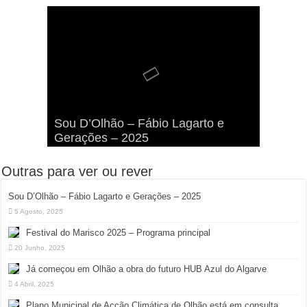
Viva a Festilha 2024 na Ilha da
Fábio Lagarto e Gerações Lançam
Festival Pirata 2024 Invade Olhão:
Sou D’Olhão – Fábio Lagarto e
Armona: Música, Comida e
Taphani X Benkest: Vídeo Musical
“Lavar a Loiça” na Ilha dos
Quatro Dias Mais Um de Aventura e
Gerações – 2025
Diversão à Beira-Ria!
na Ilha da Armona
Hangares
Diversão!
Outras para ver ou rever
Sou D’Olhão – Fábio Lagarto e Gerações – 2025
5 Agosto, 2025
Festival do Marisco 2025 – Programa principal
20 Junho, 2025
Já começou em Olhão a obra do futuro HUB Azul do Algarve
4 Abril, 2025
Plano Municipal de Acção Climática de Olhão está em consulta