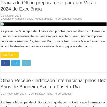
Praias de Olhão preparam-se para um Verão
2024 de Excelência
14 Junho, 2024
Ambiente
,
Armona
,
Fuseta
,
Moncarapacho
,
Personalidades
,
Quelfes
As praias do Município de Olhão estão prontas para receber os milhares de
turistas que anualmente visitam a região durante o Verão. As cinco praias
principais – Armona Ria, Armona Mar, Fuseta Ria, Fuseta Mar e Cavacos –
já têm hasteadas as bandeiras azuis e de ouro, que atestam a …
Ler Mais »
Olhão Recebe Certificado Internacional pelos Dez
Anos de Bandeira Azul na Fuseta-Ria
23 Novembro, 2023
Ambiente
,
Armona
,
Personalidades
A Câmara Municipal de Olhão foi distinguida com o Certificado Internacional