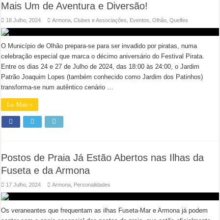
Mais Um de Aventura e Diversão!
18 Julho, 2024
Armona
,
Clubes e Associações
,
Eventos
,
Olhão
,
Quelfes
O Município de Olhão prepara-se para ser invadido por piratas, numa
celebração especial que marca o décimo aniversário do Festival Pirata.
Entre os dias 24 e 27 de Julho de 2024, das 18:00 às 24:00, o Jardim
Patrão Joaquim Lopes (também conhecido como Jardim dos Patinhos)
transforma-se num autêntico cenário …
Ler Mais »
Postos de Praia Já Estão Abertos nas Ilhas da
Fuseta e da Armona
17 Julho, 2024
Armona
,
Personalidades
Os veraneantes que frequentam as ilhas Fuseta-Mar e Armona já podem