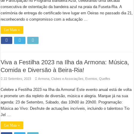
de Participação no Programa Bandeira Azul, celebrando uma década
consecutiva de ostentação da bandeira azul na praia da Fuseta-Ria. A
cerimónia de entrega do certificado teve lugar em Oeiras no passado dia 21,
reconhecendo o compromisso com a educação …
Ler Mais »
Viva a Festilha 2023 na Ilha da Armona: Música,
Comida e Diversão à Beira-Ria!
22 Setembro, 2023
Armona
,
Clubes e Associações
,
Eventos
,
Quelfes
Celebre a Festilha 2023 na Ilha da Armona! Este evento anual está de volta
e promete um dia repleto de diversão, música e alegria. Marque já na sua
agenda: 23 de Setembro, Sábado, das 10h00 às 20h00. Programação:
Música ao Vivo: Desfrute de actuações incríveis, incluindo o talentoso Tio
Jel …
Ler Mais »