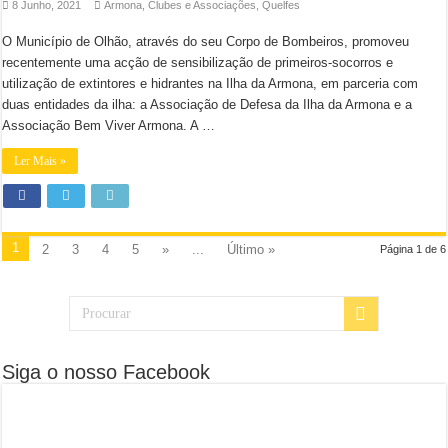
8 Junho, 2021
Armona
,
Clubes e Associações
,
Quelfes
O Município de Olhão, através do seu Corpo de Bombeiros, promoveu
recentemente uma acção de sensibilização de primeiros-socorros e
utilização de extintores e hidrantes na Ilha da Armona, em parceria com
duas entidades da ilha: a Associação de Defesa da Ilha da Armona e a
Associação Bem Viver Armona. A …
Ler Mais »
1
2
3
4
5
»
...
Último »
Página 1 de 6
Siga o nosso Facebook