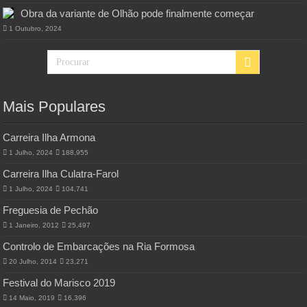
Obra da variante de Olhão pode finalmente começar
1 Outubro, 2024
Mais Populares
Carreira Ilha Armona
1 Julho, 2024
188,955
Carreira Ilha Culatra-Farol
1 Julho, 2024
104,741
Freguesia de Pechão
1 Janeiro, 2012
25,497
Controlo de Embarcações na Ria Formosa
20 Julho, 2014
23,271
Festival do Marisco 2019
14 Maio, 2019
16,396