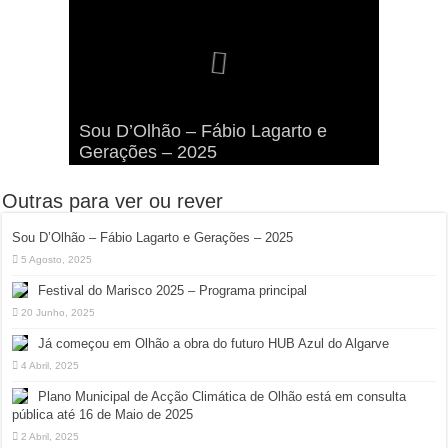
Viva a Festilha 2024 na Ilha da
Fábio Lagarto e Gerações Lançam
Festival Pirata 2024 Invade Olhão:
Sou D’Olhão – Fábio Lagarto e
Armona: Música, Comida e
Taphani X Benkest: Vídeo Musical
“Lavar a Loiça” na Ilha dos
Quatro Dias Mais Um de Aventura e
Gerações – 2025
Diversão à Beira-Ria!
na Ilha da Armona
Hangares
Diversão!
Outras para ver ou rever
Sou D’Olhão – Fábio Lagarto e Gerações – 2025
5 Agosto, 2025
Festival do Marisco 2025 – Programa principal
20 Junho, 2025
Já começou em Olhão a obra do futuro HUB Azul do Algarve
4 Abril, 2025
Plano Municipal de Acção Climática de Olhão está em consulta
pública até 16 de Maio de 2025
2 Abril, 2025