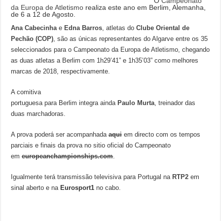
O
Campeonato
da Europa de Atletismo
realiza este ano em Berlim, Alemanha,
de 6 a 12 de Agosto.
Ana Cabecinha
e
Edna Barros
, atletas do
Clube Oriental de
Pechão (COP)
, são as únicas representantes do Algarve entre os 35
seleccionados para o Campeonato da Europa de Atletismo, chegando
as duas atletas a Berlim com 1h29’41” e 1h35’03” como melhores
marcas de 2018, respectivamente.
A comitiva
portuguesa para Berlim integra ainda
Paulo Murta
, treinador das
duas marchadoras.
A prova poderá ser acompanhada
aqui
em directo com os tempos
parciais e finais da prova no sitio oficial do Campeonato
em
europeanchampionships.com
.
Igualmente terá transmissão televisiva para Portugal na
RTP2
em
sinal aberto e na
Eurosport1
no cabo.