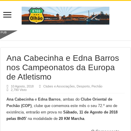
PUB
Ana Cabecinha e Edna Barros
nos Campeonatos da Europa
de Atletismo
10 Agosto, 2018
Clubes e Associações
,
Desporto
,
Pechão
2,790 Visto
Ana Cabecinha
e
Edna Barros
, ambas do
Clube Oriental de
Pechão (COP)
, clube que comemora este mês o seu 72.º ano de
existência, entrarão em prova no
Sábado, 11 de Agosto de 2018
pelas 8h05′
na modalidade de
20 KM Marcha
.