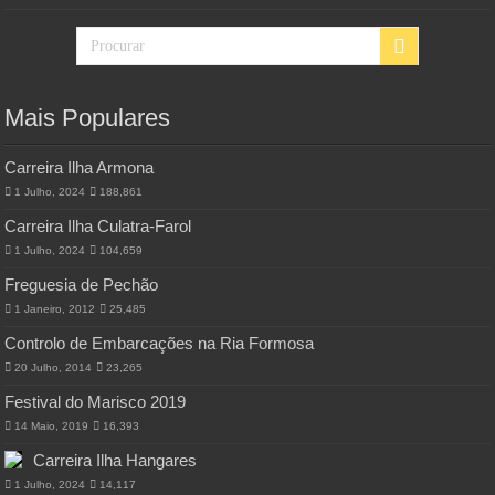
Mais Populares
Carreira Ilha Armona
1 Julho, 2024
188,861
Carreira Ilha Culatra-Farol
1 Julho, 2024
104,659
Freguesia de Pechão
1 Janeiro, 2012
25,485
Controlo de Embarcações na Ria Formosa
20 Julho, 2014
23,265
Festival do Marisco 2019
14 Maio, 2019
16,393
Carreira Ilha Hangares
1 Julho, 2024
14,117