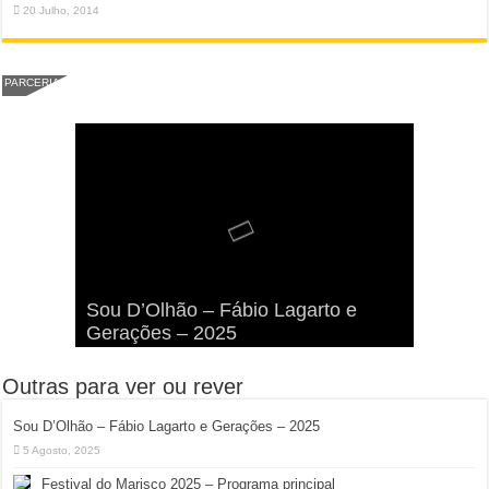
20 Julho, 2014
PARCERIA
Viva a Festilha 2024 na Ilha da
Fábio Lagarto e Gerações Lançam
Festival Pirata 2024 Invade Olhão:
Sou D’Olhão – Fábio Lagarto e
Armona: Música, Comida e
Taphani X Benkest: Vídeo Musical
“Lavar a Loiça” na Ilha dos
Quatro Dias Mais Um de Aventura e
Gerações – 2025
Diversão à Beira-Ria!
na Ilha da Armona
Hangares
Diversão!
Outras para ver ou rever
Sou D’Olhão – Fábio Lagarto e Gerações – 2025
5 Agosto, 2025
Festival do Marisco 2025 – Programa principal