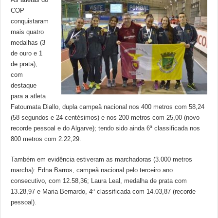
COP
conquistaram
mais quatro
medalhas (3
de ouro e 1
de prata),
com
destaque
para a atleta
Fatoumata Diallo, dupla campeã nacional nos 400 metros com 58,24
(58 segundos e 24 centésimos) e nos 200 metros com 25,00 (novo
recorde pessoal e do Algarve); tendo sido ainda 6ª classificada nos
800 metros com 2.22,29.
Também em evidência estiveram as marchadoras (3.000 metros
marcha): Edna Barros, campeã nacional pelo terceiro ano
consecutivo, com 12.58,36; Laura Leal, medalha de prata com
13.28,97 e Maria Bernardo, 4ª classificada com 14.03,87 (recorde
pessoal).