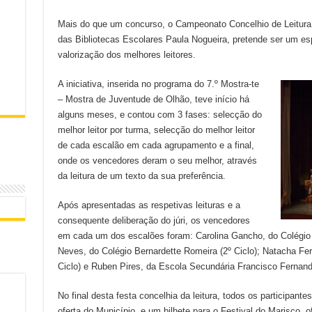
Mais do que um concurso, o Campeonato Concelhio de Leitura
das Bibliotecas Escolares Paula Nogueira, pretende ser um es
valorização dos melhores leitores.
A iniciativa, inserida no programa do 7.º Mostra-te
– Mostra de Juventude de Olhão, teve início há
alguns meses, e contou com 3 fases: selecção do
melhor leitor por turma, selecção do melhor leitor
de cada escalão em cada agrupamento e a final,
onde os vencedores deram o seu melhor, através
da leitura de um texto da sua preferência.
Após apresentadas as respetivas leituras e a
consequente deliberação do júri, os vencedores
em cada um dos escalões foram: Carolina Gancho, do Colégio B
Neves, do Colégio Bernardette Romeira (2º Ciclo); Natacha Fe
Ciclo) e Ruben Pires, da Escola Secundária Francisco Fernand
No final desta festa concelhia da leitura, todos os participan
oferta do Município, e um bilhete para o Festival do Marisco,