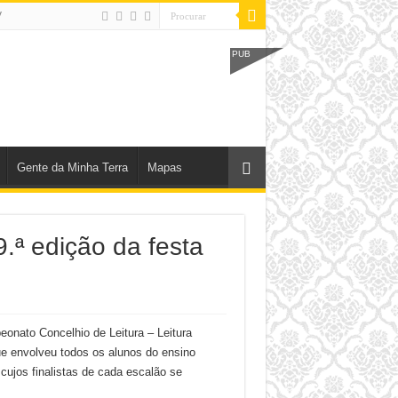
V
PUB
Gente da Minha Terra
Mapas
9.ª edição da festa
peonato Concelhio de Leitura – Leitura
ue envolveu todos os alunos do ensino
 cujos finalistas de cada escalão se