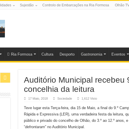
lidades
Sujestão
Controlo de Embarcações na Ria Formosa
Olhão T
Ria Formosa
Cultura
Desporto
Gastronomia
Eventos
Auditório Municipal recebeu 
concelhia da leitura
17 Maio, 2018
Sociedade
1,612 Visto
Teve lugar esta Terça-feira, dia 15 de Maio, a final do 9.º Cam
Rápida e Expressiva (LER), uma verdadeira festa da leitura, q
público e privado do concelho de Olhão, do 3.º ao 12.º anos, e
“
defrontaram
” no Auditório Municipal.