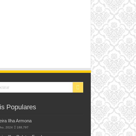
is Populares
eira Ilha Armona
lho, 2024
188,797