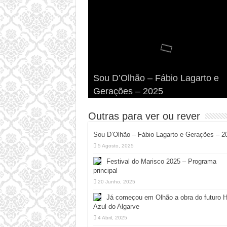
Viva a Festilha 2024 na Ilha da
Fábio Lagarto e Gerações Lanç
Festival Pirata 2024 Invade Olhã
Sou D’Olhão – Fábio Lagarto e
Armona: Música, Comida e
Taphani X Benkest: Vídeo Musica
“Lavar a Loiça” na Ilha dos
Quatro Dias Mais Um de Aventur
Gerações – 2025
Diversão à Beira-Ria!
na Ilha da Armona
Hangares
Diversão!
Outras para ver ou rever
Sou D’Olhão – Fábio Lagarto e Gerações – 2
5 Agosto, 2025
Festival do Marisco 2025 – Programa
principal
20 Junho, 2025
Já começou em Olhão a obra do futuro 
Azul do Algarve
4 Abril, 2025