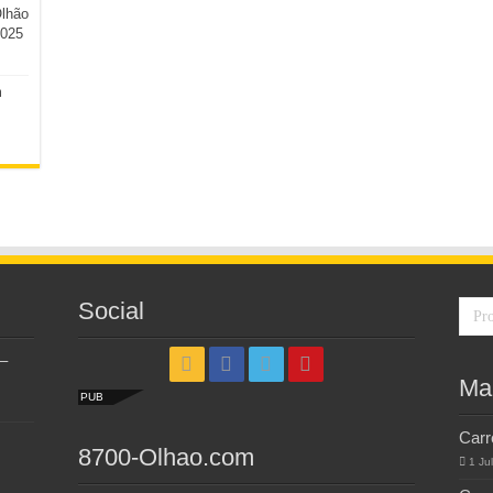
Olhão
2025
m
Social
–
Ma
PUB
Carr
8700-Olhao.com
1 Ju