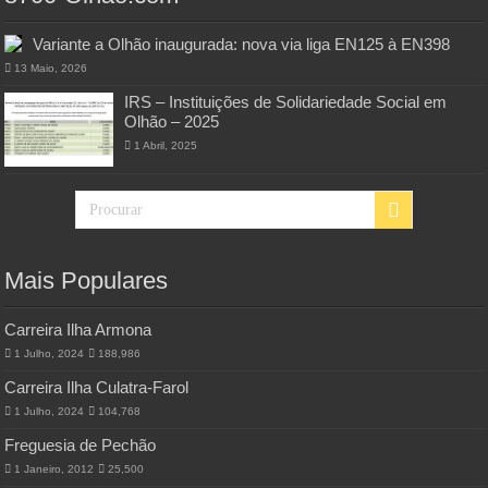
Variante a Olhão inaugurada: nova via liga EN125 à EN398
13 Maio, 2026
IRS – Instituições de Solidariedade Social em
Olhão – 2025
1 Abril, 2025
Mais Populares
Carreira Ilha Armona
1 Julho, 2024
188,986
Carreira Ilha Culatra-Farol
1 Julho, 2024
104,768
Freguesia de Pechão
1 Janeiro, 2012
25,500