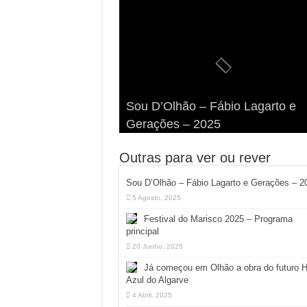
Viva a Festilha 2024 na Ilha da
Fábio Lagarto e Gerações Lanç
Festival Pirata 2024 Invade Olhã
Sou D’Olhão – Fábio Lagarto e
Armona: Música, Comida e
Taphani X Benkest: Vídeo Musica
“Lavar a Loiça” na Ilha dos
Quatro Dias Mais Um de Aventur
Gerações – 2025
Diversão à Beira-Ria!
na Ilha da Armona
Hangares
Diversão!
Outras para ver ou rever
Sou D’Olhão – Fábio Lagarto e Gerações – 2
5 Agosto, 2025
Festival do Marisco 2025 – Programa
principal
20 Junho, 2025
Já começou em Olhão a obra do futuro 
Azul do Algarve
4 Abril, 2025