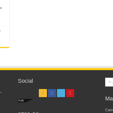
em
m
Social
–
Ma
PUB
Carr