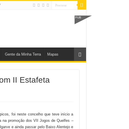
V
PUB
Gente da Minha Terra
Mapas
om II Estafeta
icos, foi neste concelho que teve início a
a na promoção dos VII Jogos de Quelfes –
lgarve e ainda passar pelo Baixo Alentejo e