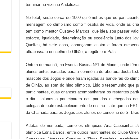
terminar na vizinha Andaluzia.
No total, serão cerca de 1000 quilómetros que os participant
mensagem do olimpismo como filosofia de vida, onde as crianç
tem como mentor Gustavo Marcos, que idealizou passar valore
esforço, igualdade, determinação ou excelência junto dos j
Quelfes, há sete anos, começaram assim e foram crescen
ultrapassa o concelho de Olhão, a região e o País.
Ontem de manhã, na Escola Básica Nº1 de Marim, onde têm o
alunos entusiasmados para a cerimónia de abertura desta Est
mascote dos Jogos e onde foram içadas as bandeiras do olim
de Olhão, ao som do hino olímpico. Lido o testemunho que p
participantes, duas crianças acompanharam os restantes partic
o dia – alunos a participarem nas partidas e chegadas da
colegas de outro estabelecimento de ensino – até que na EB
da Chamada para os Jogos aos alunos do concelho de S. Brás 
Atletas de nomeada, como os olímpicos Ana Cabecinha, Jor
olímpica Edna Barros, entre outros marchantes do Clube Orien