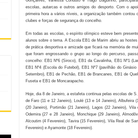
Gonçalves, Vanessa Conduto e Tiago Baguinho, participara
escolas, autarcas e outros amigos do desporto. Com o apo
primeira hora a vários níveis, a organização também contou 
clubes e forças de segurança do concelho.
Em todas as escolas, o espírito olímpico esteve bem presente
alunos sobre o tema. A Escola EB1 de Marim abriu as hostes
de prática desportiva e amizade que ficará na memória de mui
que foram engrossando o grupo ao longo do percurso, passa
concelho: EB1 Nº6 (Siroco), EB1 da Cavalinha, EB1 Nº1 (Lar
EB1 Nº4 (Escola do Futebol), EB1 Nº7 (pavilhão do Ginásio
Setembro), EB1 de Pechão, EB1 de Brancanes, EB1 de Quelf
Fuseta e EB1 de Moncarapacho.
Hoje, dia 8 de Janeiro, a estafeta continua pelas escolas de S
de Faro (11 e 12 Janeiro), Loulé (13 e 14 Janeiro), Albufeira (
(20 Janeiro), Portimão (21 Janeiro), Lagos (22 Janeiro), Vila 
Odemira (27 e 28 Janeiro), Monchique (29 Janeiro), Almodôvar
Alcoutim (4 Fevereiro), Tavira (15 Fevereiro), Vila Real de Sa
Fevereiro) e Ayamonte (18 Fevereiro).