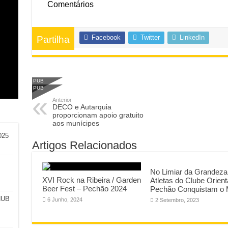
Comentários
Facebook
Twitter
LinkedIn
Partilha
am
o:
l
a e
PUB
PUB
Anterior
DECO e Autarquia
proporcionam apoio gratuito
aos munícipes
025
Artigos Relacionados
No Limiar da Grandeza
XVI Rock na Ribeira / Garden
Atletas do Clube Orient
Beer Fest – Pechão 2024
Pechão Conquistam o
HUB
6 Junho, 2024
2 Setembro, 2023