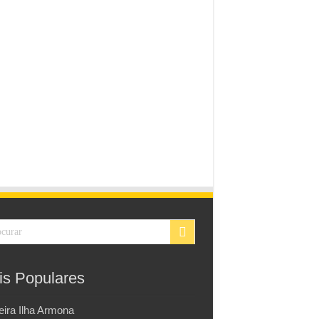
is Populares
eira Ilha Armona