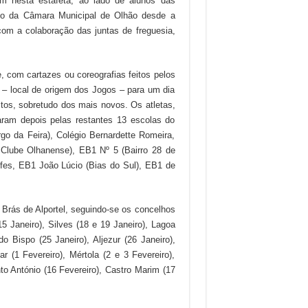
m nesta estafeta, ao lado de alunos das
io da Câmara Municipal de Olhão desde a
com a colaboração das juntas de freguesia,
, com cartazes ou coreografias feitos pelos
 – local de origem dos Jogos – para um dia
tos, sobretudo dos mais novos. Os atletas,
ram depois pelas restantes 13 escolas do
go da Feira), Colégio Bernardette Romeira,
 Clube Olhanense), EB1 Nº 5 (Bairro 28 de
es, EB1 João Lúcio (Bias do Sul), EB1 de
. Brás de Alportel, seguindo-se os concelhos
15 Janeiro), Silves (18 e 19 Janeiro), Lagoa
do Bispo (25 Janeiro), Aljezur (26 Janeiro),
 (1 Fevereiro), Mértola (2 e 3 Fevereiro),
nto António (16 Fevereiro), Castro Marim (17