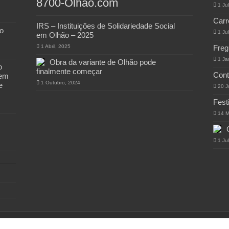
8700-Olhao.com
1 Ju
Carr
IRS – Instituições de Solidariedade Social
o
1 Ju
em Olhão – 2025
1 Abril, 2025
Freg
1 Ja
Obra da variante de Olhão pode
o
finalmente começar
Cont
 em
1 Outubro, 2024
e
20 J
Fest
14 M
1 Ju
 8700-Olhao.com