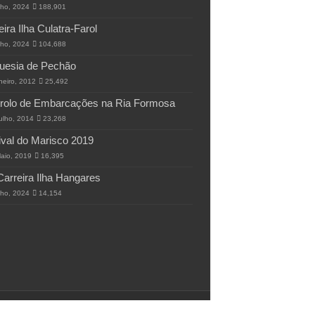
lho, 2024
188,901
eira Ilha Culatra-Farol
lho, 2024
104,688
uesia de Pechão
neiro, 2012
25,492
rolo de Embarcações na Ria Formosa
ulho, 2014
23,268
ival do Marisco 2019
aio, 2019
16,395
Carreira Ilha Hangares
lho, 2024
14,154