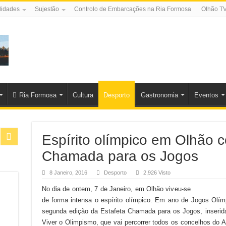
lidades
Sujestão
Controlo de Embarcações na Ria Formosa
Olhão T
Ria Formosa
Cultura
Desporto
Gastronomia
Eventos
Espírito olímpico em Olhão c
Chamada para os Jogos
8 Janeiro, 2016
Desporto
2,926 Visto
No dia de ontem, 7 de Janeiro, em Olhão viveu-se
de forma intensa o espírito olímpico. Em ano de Jogos Olímp
segunda edição da Estafeta Chamada para os Jogos, inserid
Viver o Olimpismo, que vai percorrer todos os concelhos do A