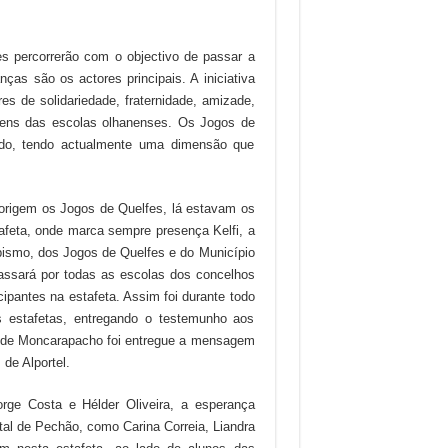
es percorrerão com o objectivo de passar a
as são os actores principais. A iniciativa
s de solidariedade, fraternidade, amizade,
ovens das escolas olhanenses. Os Jogos de
do, tendo actualmente uma dimensão que
rigem os Jogos de Quelfes, lá estavam os
afeta, onde marca sempre presença Kelfi, a
pismo, dos Jogos de Quelfes e do Município
assará por todas as escolas dos concelhos
ipantes na estafeta. Assim foi durante todo
s estafetas, entregando o testemunho aos
1 de Moncarapacho foi entregue a mensagem
de Alportel.
ge Costa e Hélder Oliveira, a esperança
tal de Pechão, como Carina Correia, Liandra