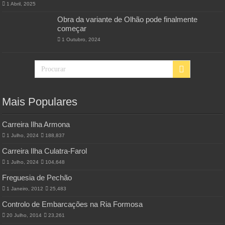
1 Abril, 2025
Obra da variante de Olhão pode finalmente
começar
1 Outubro, 2024
Mais Populares
Carreira Ilha Armona
1 Julho, 2024
188,837
Carreira Ilha Culatra-Farol
1 Julho, 2024
104,648
Freguesia de Pechão
1 Janeiro, 2012
25,483
Controlo de Embarcações na Ria Formosa
20 Julho, 2014
23,261