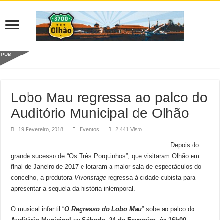
PUB
Lobo Mau regressa ao palco do
Auditório Municipal de Olhão
19 Fevereiro, 2018
Eventos
2,441 Visto
Depois do
grande sucesso de “Os Três Porquinhos”, que visitaram Olhão em
final de Janeiro de 2017 e lotaram a maior sala de espectáculos do
concelho, a produtora
Vivonstage
regressa à cidade cubista para
apresentar a sequela da história intemporal.
O musical infantil “
O Regresso do Lobo Mau
” sobe ao palco do
Auditório Municipal
no
Sábado, 24 de Fevereiro, às 16h00
.