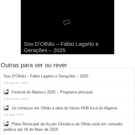
Viva a Festilha 2024 na Ilha da
Fábio Lagarto e Gerações Lançam
Festival Pirata 2024 Invade Olhão:
Sou D’Olhão – Fábio Lagarto e
Armona: Música, Comida e
Taphani X Benkest: Vídeo Musical
“Lavar a Loiça” na Ilha dos
Quatro Dias Mais Um de Aventura e
Gerações – 2025
Diversão à Beira-Ria!
na Ilha da Armona
Hangares
Diversão!
Outras para ver ou rever
Sou D’Olhão – Fábio Lagarto e Gerações – 2025
5 Agosto, 2025
Festival do Marisco 2025 – Programa principal
20 Junho, 2025
Já começou em Olhão a obra do futuro HUB Azul do Algarve
4 Abril, 2025
Plano Municipal de Acção Climática de Olhão está em consulta
pública até 16 de Maio de 2025