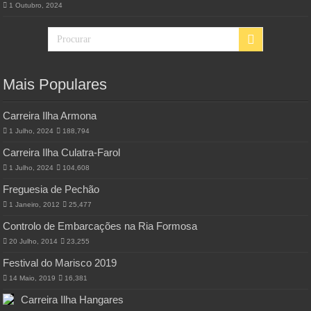
1 Outubro, 2024
Mais Populares
Carreira Ilha Armona
1 Julho, 2024
188,794
Carreira Ilha Culatra-Farol
1 Julho, 2024
104,608
Freguesia de Pechão
1 Janeiro, 2012
25,477
Controlo de Embarcações na Ria Formosa
20 Julho, 2014
23,255
Festival do Marisco 2019
14 Maio, 2019
16,381
Carreira Ilha Hangares