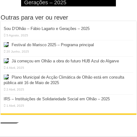
Gerações – 2025
Diversão à Beira-Ria!
na Ilha da Armona
Hangares
Diversão!
Outras para ver ou rever
Sou D’Olhão – Fábio Lagarto e Gerações – 2025
5 Agosto, 2025
Festival do Marisco 2025 – Programa principal
20 Junho, 2025
Já começou em Olhão a obra do futuro HUB Azul do Algarve
4 Abril, 2025
Plano Municipal de Acção Climática de Olhão está em consulta
pública até 16 de Maio de 2025
2 Abril, 2025
IRS – Instituições de Solidariedade Social em Olhão – 2025
1 Abril, 2025