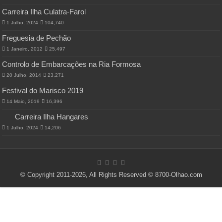
Carreira Ilha Culatra-Farol
1 Julho, 2024
104,740
Freguesia de Pechão
1 Janeiro, 2012
25,497
Controlo de Embarcações na Ria Formosa
20 Julho, 2014
23,271
Festival do Marisco 2019
14 Maio, 2019
16,396
Carreira Ilha Hangares
1 Julho, 2024
14,206
© Copyright 2011-2026, All Rights Reserved © 8700-Olhao.com