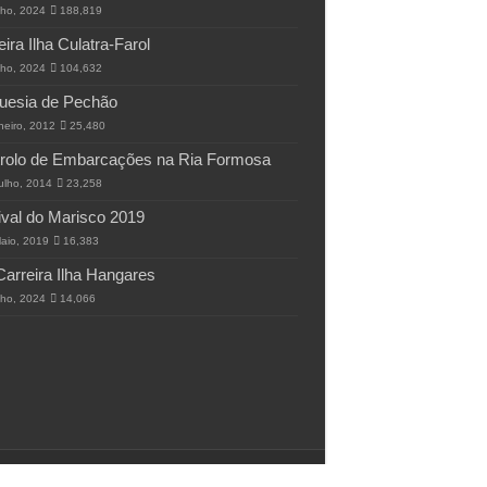
lho, 2024
188,819
eira Ilha Culatra-Farol
lho, 2024
104,632
uesia de Pechão
neiro, 2012
25,480
rolo de Embarcações na Ria Formosa
ulho, 2014
23,258
ival do Marisco 2019
aio, 2019
16,383
Carreira Ilha Hangares
lho, 2024
14,066