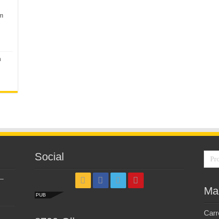
em
m
Social
–
Ma
PUB
Carr