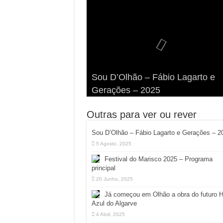
Viva a Festilha 2024 na Ilha da
Fábio Lagarto e Gerações Lanç
Festival Pirata 2024 Invade Olhã
Sou D’Olhão – Fábio Lagarto e
Armona: Música, Comida e
Taphani X Benkest: Vídeo Musica
“Lavar a Loiça” na Ilha dos
Quatro Dias Mais Um de Aventur
Gerações – 2025
Diversão à Beira-Ria!
na Ilha da Armona
Hangares
Diversão!
Outras para ver ou rever
Sou D’Olhão – Fábio Lagarto e Gerações – 2
5 Agosto, 2025
Festival do Marisco 2025 – Programa
principal
20 Junho, 2025
Já começou em Olhão a obra do futuro 
Azul do Algarve
4 Abril, 2025