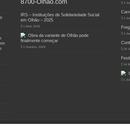
8700-Olhao.com
1 Ju
Carr
IRS – Instituições de Solidariedade Social
o
1 Ju
em Olhão – 2025
1 Abril, 2025
Freg
1 Ja
Obra da variante de Olhão pode
o
finalmente começar
Cont
 em
1 Outubro, 2024
e
20 J
Fest
14 M
1 Ju
 8700-Olhao.com