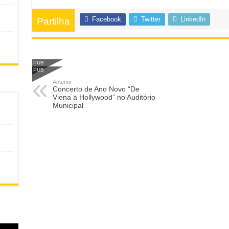
Facebook
Twitter
LinkedIn
Partilha
PUB
PUB
Anterior
Concerto de Ano Novo “De
Viena a Hollywood” no Auditório
Municipal