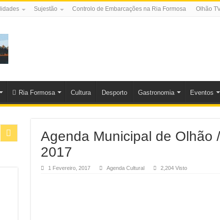
lidades
Sujestão
Controlo de Embarcações na Ria Formosa
Olhão T
Ria Formosa
Cultura
Desporto
Gastronomia
Eventos
Agenda Municipal de Olhão
2017
1 Fevereiro, 2017
Agenda Cultural
2,204 Visto