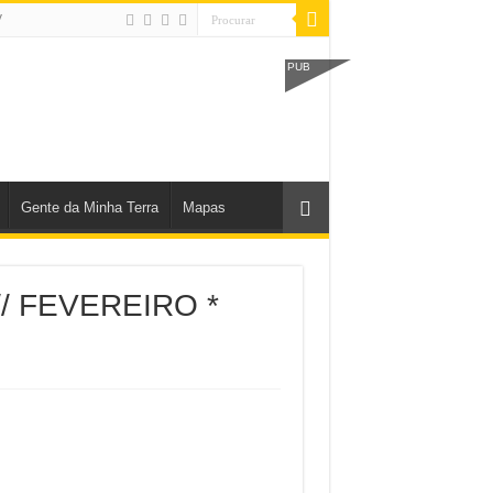
V
PUB
Gente da Minha Terra
Mapas
 // FEVEREIRO *