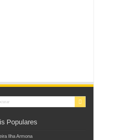
is Populares
eira Ilha Armona