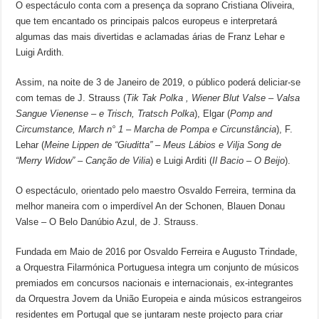
O espectáculo conta com a presença da soprano Cristiana Oliveira,
que tem encantado os principais palcos europeus e interpretará
algumas das mais divertidas e aclamadas árias de Franz Lehar e
Luigi Ardith.
Assim, na noite de 3 de Janeiro de 2019, o público poderá deliciar-se
com temas de J. Strauss (
Tik Tak Polka , Wiener Blut Valse – Valsa
Sangue Vienense – e Trisch, Tratsch Polka
), Elgar (
Pomp and
Circumstance, March n° 1 – Marcha de Pompa e Circunstância
), F.
Lehar (
Meine Lippen de “Giuditta” – Meus Lábios e Vilja Song de
“Merry Widow” – Canção de Vilia
) e Luigi Arditi (
Il Bacio – O Beijo
).
O espectáculo, orientado pelo maestro Osvaldo Ferreira, termina da
melhor maneira com o imperdível An der Schonen, Blauen Donau
Valse – O Belo Danúbio Azul, de J. Strauss.
Fundada em Maio de 2016 por Osvaldo Ferreira e Augusto Trindade,
a Orquestra Filarmónica Portuguesa integra um conjunto de músicos
premiados em concursos nacionais e internacionais, ex-integrantes
da Orquestra Jovem da União Europeia e ainda músicos estrangeiros
residentes em Portugal que se juntaram neste projecto para criar