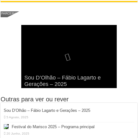
PARCERIA
Viva a Festilha 2024 na Ilha da
Fábio Lagarto e Gerações Lançam
Festival Pirata 2024 Invade Olhão:
Sou D’Olhão – Fábio Lagarto e
Armona: Música, Comida e
Taphani X Benkest: Vídeo Musical
“Lavar a Loiça” na Ilha dos
Quatro Dias Mais Um de Aventura e
Gerações – 2025
Diversão à Beira-Ria!
na Ilha da Armona
Hangares
Diversão!
Outras para ver ou rever
Sou D’Olhão – Fábio Lagarto e Gerações – 2025
5 Agosto, 2025
Festival do Marisco 2025 – Programa principal
20 Junho, 2025