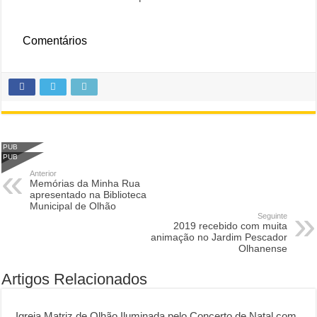
Comentários
PUB
PUB
Anterior
Memórias da Minha Rua
apresentado na Biblioteca
Municipal de Olhão
Seguinte
2019 recebido com muita
animação no Jardim Pescador
Olhanense
Artigos Relacionados
Igreja Matriz de Olhão Iluminada pelo Concerto de Natal com