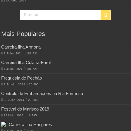
1 Outubro, 2024
Mais Populares
Carreira Ilha Armona
1 Julho, 2024
188,931
Carreira Ilha Culatra-Farol
1 Julho, 2024
104,721
Freguesia de Pechão
1 Janeiro, 2012
25,495
Controlo de Embarcações na Ria Formosa
20 Julho, 2014
23,269
Festival do Marisco 2019
14 Maio, 2019
16,395
Carreira Ilha Hangares
1 Julho, 2024
14,191