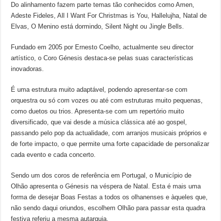
Do alinhamento fazem parte temas tão conhecidos como Amen,
Adeste Fideles, All I Want For Christmas is You, Hallelujha, Natal de
Elvas, O Menino está dormindo, Silent Night ou Jingle Bells.
Fundado em 2005 por Ernesto Coelho, actualmente seu director
artístico, o Coro Génesis destaca-se pelas suas características
inovadoras.
É uma estrutura muito adaptável, podendo apresentar-se com
orquestra ou só com vozes ou até com estruturas muito pequenas,
como duetos ou trios. Apresenta-se com um repertório muito
diversificado, que vai desde a música clássica até ao gospel,
passando pelo pop da actualidade, com arranjos musicais próprios e
de forte impacto, o que permite uma forte capacidade de personalizar
cada evento e cada concerto.
Sendo um dos coros de referência em Portugal, o Município de
Olhão apresenta o Génesis na véspera de Natal. Esta é mais uma
forma de desejar Boas Festas a todos os olhanenses e àqueles que,
não sendo daqui oriundos, escolhem Olhão para passar esta quadra
festiva referiu a mesma autarquia.