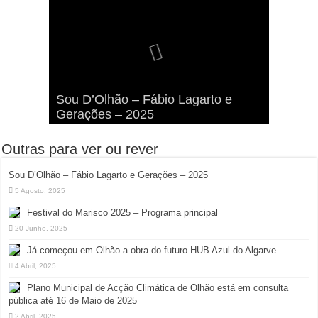
Viva a Festilha 2024 na Ilha da
Fábio Lagarto e Gerações Lançam
Festival Pirata 2024 Invade Olhão:
Sou D’Olhão – Fábio Lagarto e
Armona: Música, Comida e
Taphani X Benkest: Vídeo Musical
“Lavar a Loiça” na Ilha dos
Quatro Dias Mais Um de Aventura e
Gerações – 2025
Diversão à Beira-Ria!
na Ilha da Armona
Hangares
Diversão!
Outras para ver ou rever
Sou D’Olhão – Fábio Lagarto e Gerações – 2025
5 Agosto, 2025
Festival do Marisco 2025 – Programa principal
20 Junho, 2025
Já começou em Olhão a obra do futuro HUB Azul do Algarve
4 Abril, 2025
Plano Municipal de Acção Climática de Olhão está em consulta
pública até 16 de Maio de 2025
2 Abril, 2025