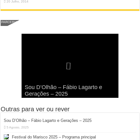
20 Julho, 2014
PARCERIA
Viva a Festilha 2024 na Ilha da
Fábio Lagarto e Gerações Lançam
Festival Pirata 2024 Invade Olhão:
Sou D’Olhão – Fábio Lagarto e
Armona: Música, Comida e
Taphani X Benkest: Vídeo Musical
“Lavar a Loiça” na Ilha dos
Quatro Dias Mais Um de Aventura e
Gerações – 2025
Diversão à Beira-Ria!
na Ilha da Armona
Hangares
Diversão!
Outras para ver ou rever
Sou D’Olhão – Fábio Lagarto e Gerações – 2025
5 Agosto, 2025
Festival do Marisco 2025 – Programa principal