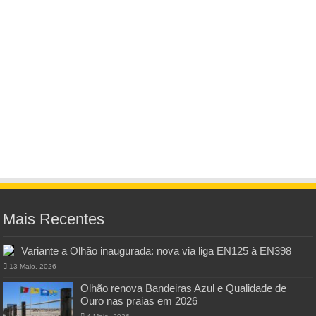
Mais Recentes
Variante a Olhão inaugurada: nova via liga EN125 à EN398
13 Maio, 2026
Olhão renova Bandeiras Azul e Qualidade de
Ouro nas praias em 2026