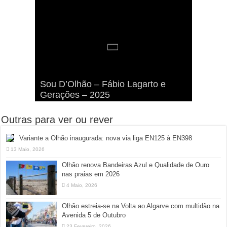
Olhão renova Bandeiras Azul e
Viva a Festilha 2024 na Ilha da
Fábio Lagarto e Gerações Lançam
Qualidade de Ouro nas praias em
Sou D’Olhão – Fábio Lagarto e
Armona: Música, Comida e
Taphani X Benkest: Vídeo Musical
“Lavar a Loiça” na Ilha dos
2026
Gerações – 2025
Diversão à Beira-Ria!
na Ilha da Armona
Hangares
Outras para ver ou rever
Variante a Olhão inaugurada: nova via liga EN125 à EN398
13 Maio, 2026
Olhão renova Bandeiras Azul e Qualidade de Ouro
nas praias em 2026
4 Maio, 2026
Olhão estreia-se na Volta ao Algarve com multidão na
Avenida 5 de Outubro
23 Fevereiro, 2026