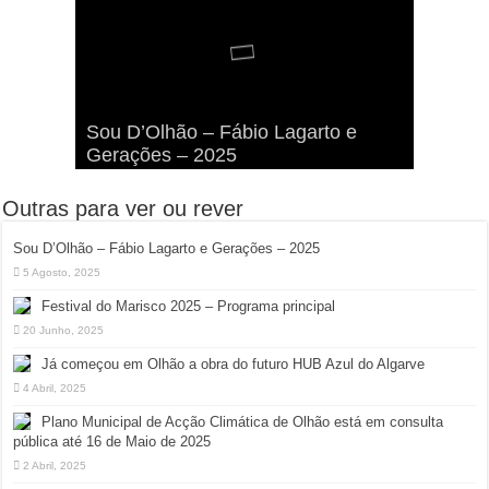
Viva a Festilha 2024 na Ilha da
Fábio Lagarto e Gerações Lançam
Festival Pirata 2024 Invade Olhão:
Sou D’Olhão – Fábio Lagarto e
Armona: Música, Comida e
Taphani X Benkest: Vídeo Musical
“Lavar a Loiça” na Ilha dos
Quatro Dias Mais Um de Aventura e
Gerações – 2025
Diversão à Beira-Ria!
na Ilha da Armona
Hangares
Diversão!
Outras para ver ou rever
Sou D’Olhão – Fábio Lagarto e Gerações – 2025
5 Agosto, 2025
Festival do Marisco 2025 – Programa principal
20 Junho, 2025
Já começou em Olhão a obra do futuro HUB Azul do Algarve
4 Abril, 2025
Plano Municipal de Acção Climática de Olhão está em consulta
pública até 16 de Maio de 2025
2 Abril, 2025