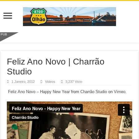
PUB
Feliz Ano Novo | Charrão
Studio
1 Janeiro, 2012
Videos
3,237 Visto
Feliz Ano Novo – Happy New Year
from
Charrão Studio
on
Vimeo
.