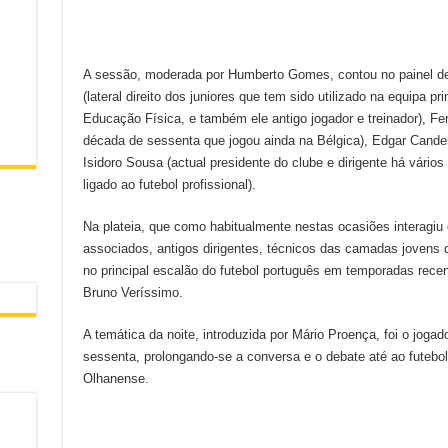
A sessão, moderada por Humberto Gomes, contou no painel d
(lateral direito dos juniores que tem sido utilizado na equipa pr
Educação Física, e também ele antigo jogador e treinador), Fe
década de sessenta que jogou ainda na Bélgica), Edgar Candeias
Isidoro Sousa (actual presidente do clube e dirigente há vári
ligado ao futebol profissional).
Na plateia, que como habitualmente nestas ocasiões interagiu
associados, antigos dirigentes, técnicos das camadas jovens d
no principal escalão do futebol português em temporadas rece
Bruno Veríssimo.
A temática da noite, introduzida por Mário Proença, foi o joga
sessenta, prolongando-se a conversa e o debate até ao futebo
Olhanense.