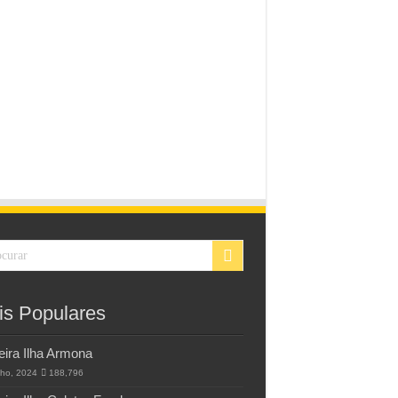
is Populares
eira Ilha Armona
lho, 2024
188,796