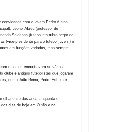
e convidados com o jovem Pedro Albino
incipal), Leonel Abreu (professor de
rnando Saldanha (futebolista rubro-negro da
 (vice-presidente para o futebol juvenil) e
os anos em funções variadas, mas sempre
 com o painel, encontravam-se vários
o clube e antigos futebolistas que jogaram
ntes, como João Reina, Pedro Estrela e
dor olhanense dos anos cinquenta e
l dos dias de hoje em Olhão e no