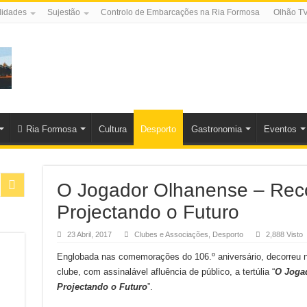
lidades
Sujestão
Controlo de Embarcações na Ria Formosa
Olhão T
Ria Formosa
Cultura
Desporto
Gastronomia
Eventos
O Jogador Olhanense – Rec
Projectando o Futuro
23 Abril, 2017
Clubes e Associações
,
Desporto
2,888 Visto
Englobada nas comemorações do 106.º aniversário, decorreu n
clube, com assinalável afluência de público, a tertúlia “
O Joga
Projectando o Futuro
”.