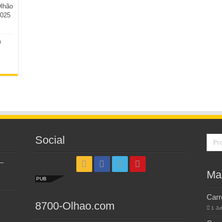
Olhão
2025
m
Social
–
Ma
PUB
Carr
8700-Olhao.com
1 Ju