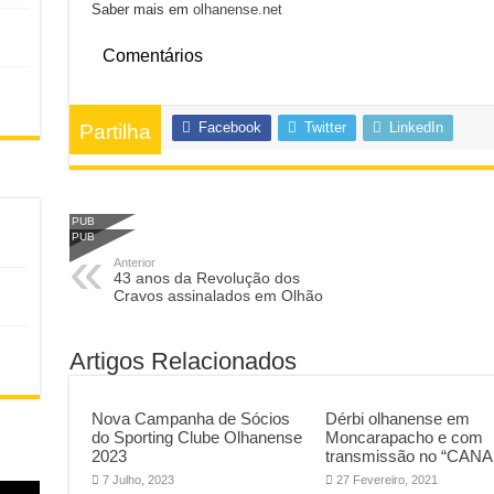
Saber mais em
olhanense.net
Comentários
Facebook
Twitter
LinkedIn
Partilha
PUB
PUB
Anterior
43 anos da Revolução dos
Cravos assinalados em Olhão
Artigos Relacionados
Nova Campanha de Sócios
Dérbi olhanense em
do Sporting Clube Olhanense
Moncarapacho e com
2023
transmissão no “CANA
7 Julho, 2023
27 Fevereiro, 2021