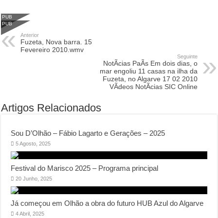
PUB
PUB
Anterior
Fuzeta, Nova barra. 15
Fevereiro 2010.wmv
Seguinte
NotÃ­cias PaÃ­s Em dois dias, o
mar engoliu 11 casas na ilha da
Fuzeta, no Algarve 17 02 2010
VÃ­deos NotÃ­cias SIC Online
Artigos Relacionados
Sou D’Olhão – Fábio Lagarto e Gerações – 2025
5 Agosto, 2025
Festival do Marisco 2025 – Programa principal
20 Junho, 2025
Já começou em Olhão a obra do futuro HUB Azul do Algarve
4 Abril, 2025