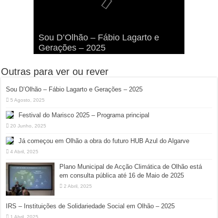
Viva a Festilha 2024 na Ilha da
Fábio Lagarto e Gerações Lançam
Festival Pirata 2024 Invade Olhão:
Sou D’Olhão – Fábio Lagarto e
Armona: Música, Comida e
Taphani X Benkest: Vídeo Musical
“Lavar a Loiça” na Ilha dos
Quatro Dias Mais Um de Aventura e
Gerações – 2025
Diversão à Beira-Ria!
na Ilha da Armona
Hangares
Diversão!
Outras para ver ou rever
Sou D’Olhão – Fábio Lagarto e Gerações – 2025
5 Agosto, 2025
Festival do Marisco 2025 – Programa principal
20 Junho, 2025
Já começou em Olhão a obra do futuro HUB Azul do Algarve
4 Abril, 2025
Plano Municipal de Acção Climática de Olhão está
em consulta pública até 16 de Maio de 2025
2 Abril, 2025
IRS – Instituições de Solidariedade Social em Olhão – 2025
1 Abril, 2025