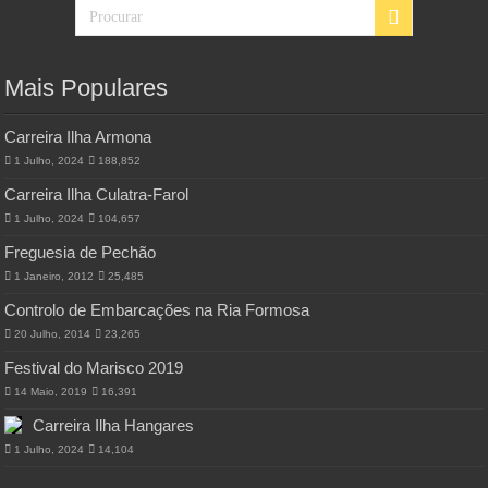
Mais Populares
Carreira Ilha Armona
1 Julho, 2024
188,852
Carreira Ilha Culatra-Farol
1 Julho, 2024
104,657
Freguesia de Pechão
1 Janeiro, 2012
25,485
Controlo de Embarcações na Ria Formosa
20 Julho, 2014
23,265
Festival do Marisco 2019
14 Maio, 2019
16,391
Carreira Ilha Hangares
1 Julho, 2024
14,104