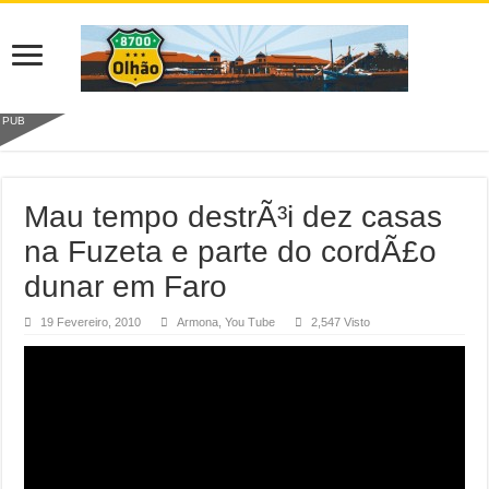
PUB
Mau tempo destrÃ³i dez casas
na Fuzeta e parte do cordÃ£o
dunar em Faro
19 Fevereiro, 2010
Armona
,
You Tube
2,547 Visto