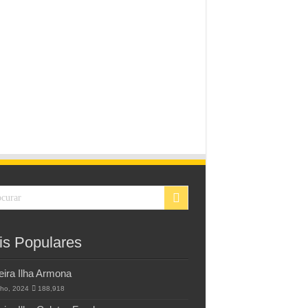
is Populares
eira Ilha Armona
lho, 2024
188,918