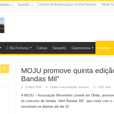
lidades
Sujestão
Controlo de Embarcações na Ria Formosa
Olhão T
Ria Formosa
Cultura
Desporto
Gastronomia
Eventos
MOJU promove quinta edição
Bandas Mil”
12 Abril, 2016
Clubes e Associações
,
Eventos
2,831 Visto
A MOJU – Associação Movimento Juvenil em Olhão, promove n
do concurso de bandas “Abril Bandas Mil”, que conta com o 
encontram-se abertas até dia 15.