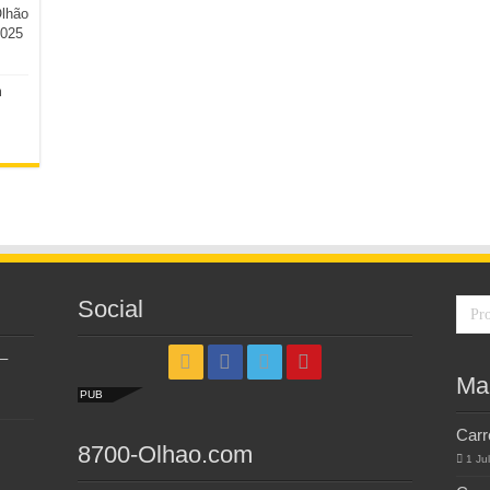
Olhão
2025
m
Social
–
Ma
PUB
Carr
8700-Olhao.com
1 Ju