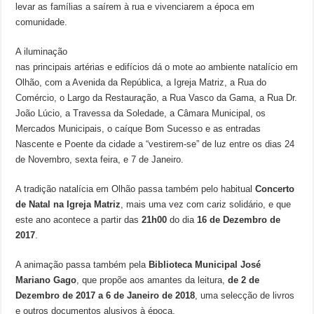
levar as famílias a saírem à rua e vivenciarem a época em
comunidade.
A iluminação
nas principais artérias e edifícios dá o mote ao ambiente natalício em
Olhão, com a Avenida da República, a Igreja Matriz, a Rua do
Comércio, o Largo da Restauração, a Rua Vasco da Gama, a Rua Dr.
João Lúcio, a Travessa da Soledade, a Câmara Municipal, os
Mercados Municipais, o caíque Bom Sucesso e as entradas
Nascente e Poente da cidade a “vestirem-se” de luz entre os dias 24
de Novembro, sexta feira, e 7 de Janeiro.
A tradição natalícia em Olhão passa também pelo habitual
Concerto
de Natal na Igreja Matriz
, mais uma vez com cariz solidário, e que
este ano acontece a partir das
21h00
do dia
16 de Dezembro de
2017
.
A animação passa também pela
Biblioteca Municipal José
Mariano Gago
, que propõe aos amantes da leitura,
de 2 de
Dezembro de 2017 a 6 de Janeiro de 2018
, uma selecção de livros
e outros documentos alusivos à época.