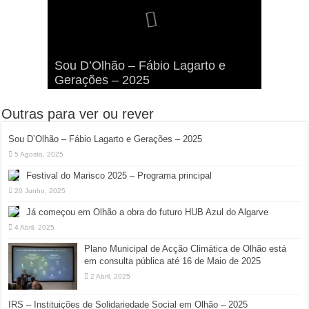
Viva a Festilha 2024 na Ilha da
Fábio Lagarto e Gerações Lançam
Festival Pirata 2024 Invade Olhão:
Sou D’Olhão – Fábio Lagarto e
Armona: Música, Comida e
Taphani X Benkest: Vídeo Musical
“Lavar a Loiça” na Ilha dos
Quatro Dias Mais Um de Aventura e
Gerações – 2025
Diversão à Beira-Ria!
na Ilha da Armona
Hangares
Diversão!
Outras para ver ou rever
Sou D’Olhão – Fábio Lagarto e Gerações – 2025
5 Agosto, 2025
Festival do Marisco 2025 – Programa principal
20 Junho, 2025
Já começou em Olhão a obra do futuro HUB Azul do Algarve
4 Abril, 2025
Plano Municipal de Acção Climática de Olhão está
em consulta pública até 16 de Maio de 2025
2 Abril, 2025
IRS – Instituições de Solidariedade Social em Olhão – 2025