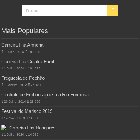
Mais Populares
Carreira Ilha Armona
1 Julho, 2024
188,828
Carreira Ilha Culatra-Farol
1 Julho, 2024
104,642
Freguesia de Pechão
1 Janeiro, 2012
25,481
Controlo de Embarcações na Ria Formosa
20 Julho, 2014
23,259
Festival do Marisco 2019
14 Maio, 2019
16,383
Carreira Ilha Hangares
1 Julho, 2024
14,085