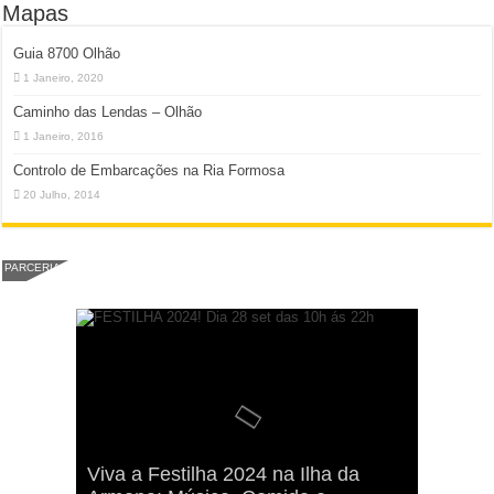
Mapas
Guia 8700 Olhão
1 Janeiro, 2020
Caminho das Lendas – Olhão
1 Janeiro, 2016
Controlo de Embarcações na Ria Formosa
20 Julho, 2014
PARCERIA
Viva a Festilha 2024 na Ilha da
Fábio Lagarto e Gerações Lançam
Festival Pirata 2024 Invade Olhão: