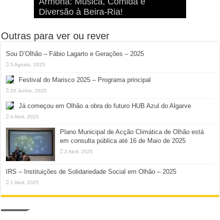
Sou D’Olhão – Fábio Lagarto e
Armona: Música, Comida e
Taphani X Benkest: Vídeo Musical
“Lavar a Loiça” na Ilha dos
Quatro Dias Mais Um de Aventura e
Gerações – 2025
Diversão à Beira-Ria!
na Ilha da Armona
Hangares
Diversão!
Outras para ver ou rever
Sou D’Olhão – Fábio Lagarto e Gerações – 2025
5 Agosto, 2025
Festival do Marisco 2025 – Programa principal
20 Junho, 2025
Já começou em Olhão a obra do futuro HUB Azul do Algarve
4 Abril, 2025
Plano Municipal de Acção Climática de Olhão está
em consulta pública até 16 de Maio de 2025
2 Abril, 2025
IRS – Instituições de Solidariedade Social em Olhão – 2025
1 Abril, 2025