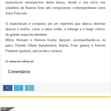
espectáculo retrospectivo desta dança, desde o seu início nos
subúrbios de Buenos Aires até compositores contemporâneos como
Astor Piazzola.
O espectáculo é composto por um repertório que abarca distintas
épocas e estilos, como a valsa criolla, a milonga e o tango cénico,
de grande espectacularidade.
Milton Homann e Romina Godoy dançam, acompanhando-os no
palco Orlando Dibelo (bandoneón), Matías Frías (piano) e Antonio
Peñalver (guitarra, percussão e ventos).
In
www.cm-olhao.pt
Comentários
PUB