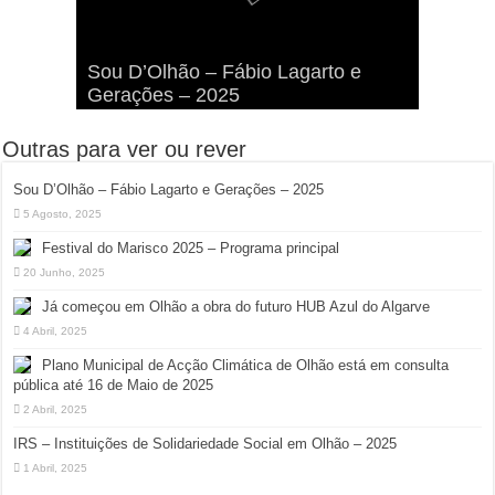
Viva a Festilha 2024 na Ilha da
Fábio Lagarto e Gerações Lançam
Festival Pirata 2024 Invade Olhão:
Sou D’Olhão – Fábio Lagarto e
Armona: Música, Comida e
Taphani X Benkest: Vídeo Musical
“Lavar a Loiça” na Ilha dos
Quatro Dias Mais Um de Aventura e
Gerações – 2025
Diversão à Beira-Ria!
na Ilha da Armona
Hangares
Diversão!
Outras para ver ou rever
Sou D’Olhão – Fábio Lagarto e Gerações – 2025
5 Agosto, 2025
Festival do Marisco 2025 – Programa principal
20 Junho, 2025
Já começou em Olhão a obra do futuro HUB Azul do Algarve
4 Abril, 2025
Plano Municipal de Acção Climática de Olhão está em consulta
pública até 16 de Maio de 2025
2 Abril, 2025
IRS – Instituições de Solidariedade Social em Olhão – 2025
1 Abril, 2025