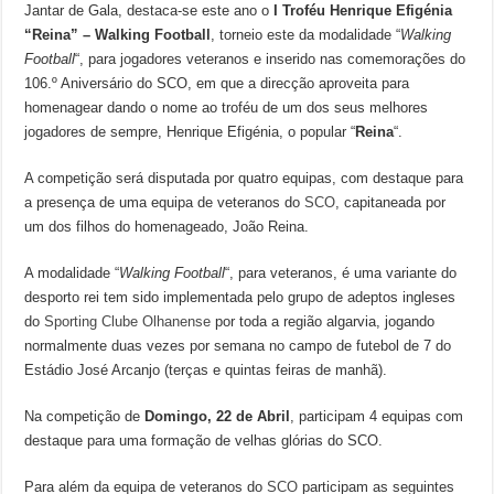
Jantar de Gala, destaca-se este ano o
I Troféu Henrique Efigénia
“Reina” – Walking Football
, torneio este da modalidade “
Walking
Football
“, para jogadores veteranos e inserido nas comemorações do
106.º Aniversário do SCO, em que a direcção aproveita para
homenagear dando o nome ao troféu de um dos seus melhores
jogadores de sempre, Henrique Efigénia, o popular “
Reina
“.
A competição será disputada por quatro equipas, com destaque para
a presença de uma equipa de veteranos do
SCO
, capitaneada por
um dos filhos do homenageado, João Reina.
A modalidade “
Walking Football
“, para veteranos, é uma variante do
desporto rei tem sido implementada pelo grupo de adeptos ingleses
do
Sporting Clube Olhanense
por toda a região algarvia, jogando
normalmente duas vezes por semana no campo de futebol de 7 do
Estádio José Arcanjo (terças e quintas feiras de manhã).
Na competição de
Domingo, 22 de Abril
, participam 4 equipas com
destaque para uma formação de velhas glórias do SCO.
Para além da equipa de veteranos do
SCO
participam as seguintes