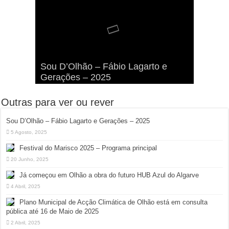
Viva a Festilha 2024 na Ilha da
Fábio Lagarto e Gerações Lançam
Festival Pirata 2024 Invade Olhão:
Sou D’Olhão – Fábio Lagarto e
Armona: Música, Comida e
Taphani X Benkest: Vídeo Musical
“Lavar a Loiça” na Ilha dos
Quatro Dias Mais Um de Aventura e
Gerações – 2025
Diversão à Beira-Ria!
na Ilha da Armona
Hangares
Diversão!
Outras para ver ou rever
Sou D’Olhão – Fábio Lagarto e Gerações – 2025
5 Agosto, 2025
Festival do Marisco 2025 – Programa principal
20 Junho, 2025
Já começou em Olhão a obra do futuro HUB Azul do Algarve
4 Abril, 2025
Plano Municipal de Acção Climática de Olhão está em consulta
pública até 16 de Maio de 2025
2 Abril, 2025