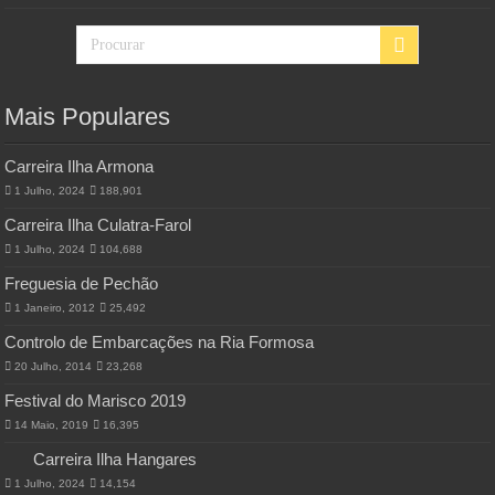
Mais Populares
Carreira Ilha Armona
1 Julho, 2024
188,901
Carreira Ilha Culatra-Farol
1 Julho, 2024
104,688
Freguesia de Pechão
1 Janeiro, 2012
25,492
Controlo de Embarcações na Ria Formosa
20 Julho, 2014
23,268
Festival do Marisco 2019
14 Maio, 2019
16,395
Carreira Ilha Hangares
1 Julho, 2024
14,154