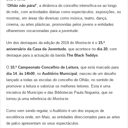
“
Olhão não pára!
”, a dinâmica do concelho intensifica-se ao longo
do mês, com actividades diárias como espectáculos, exposições, ou
mostras, em áreas tão diversas como música, teatro, dança,
cinema, ou artes plásticas, promovidas pelos jovens e entidades
olhanenses vocacionadas para a juventude.
Um dos destaques da edição de 2019 do
Mostra-te
é o
15.º
aniversário da Casa da Juventude
, que acontece no
dia 20
, com
destaque para a actuação da banda
The Black Teddys
.
O
10.º Campeonato Concelhio de Leitura
, que está marcado para
dia 14
,
às 14h00
, no
Auditório Municipal
, nasceu de um desafio
lançado a todas as escolas do concelho de Olhão, no sentido de
promover a leitura e valorizar os melhores leitores. Esta é uma
iniciativa do Município e das Bibliotecas Paula Nogueira, que se
tornou já uma referência do
Mostra-te
.
Como vem sendo regular, o Auditório é um dos espaços de
excelência onde, em Maio, as entidades direccionados para as artes
de palco apresentam os seus espectáculos.