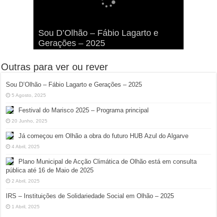
Viva a Festilha 2024 na Ilha da
Fábio Lagarto e Gerações Lançam
Festival Pirata 2024 Invade Olhão:
Sou D’Olhão – Fábio Lagarto e
Armona: Música, Comida e
Taphani X Benkest: Vídeo Musical
“Lavar a Loiça” na Ilha dos
Quatro Dias Mais Um de Aventura e
Gerações – 2025
Diversão à Beira-Ria!
na Ilha da Armona
Hangares
Diversão!
Outras para ver ou rever
Sou D’Olhão – Fábio Lagarto e Gerações – 2025
5 Agosto, 2025
Festival do Marisco 2025 – Programa principal
20 Junho, 2025
Já começou em Olhão a obra do futuro HUB Azul do Algarve
4 Abril, 2025
Plano Municipal de Acção Climática de Olhão está em consulta
pública até 16 de Maio de 2025
2 Abril, 2025
IRS – Instituições de Solidariedade Social em Olhão – 2025
1 Abril, 2025