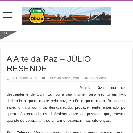
PUB
A Arte da Paz – JÚLIO
RESENDE
28 Outubro, 2015
Gente da Minha Terra
2,729 Visto
Angola: Diz-se que um
descendente de Sun Tzu, ou a sua mulher, teria escrito um livro
dedicado a quem morre pela paz, e não a quem mata. Ao que se
sabe, o livro continua desaparecido, provavelmente enterrado por
quem não entende as dinâmicas entre as pessoas que, mesmo
quando se contrariam, se amam e respeitam nas diferenças.
Síria: Tolentino Mendonça respondeu uma vez numa entrevista que a