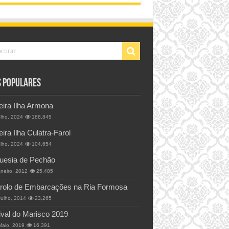
s Populares
eira Ilha Armona
ulho, 2024
188,845
eira Ilha Culatra-Farol
ulho, 2024
104,654
uesia de Pechão
aneiro, 2012
25,485
rolo de Embarcações na Ria Formosa
Julho, 2014
23,265
ival do Marisco 2019
Maio, 2019
16,391