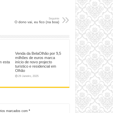
Seguinte
O dono vai, eu fico (na boa)
Venda da BelaOlhão por 9,5
milhões de euros marca
m esta
início de novo projecto
turístico e residencial em
Olhão
29 Janeiro, 2025
órios marcados com
*