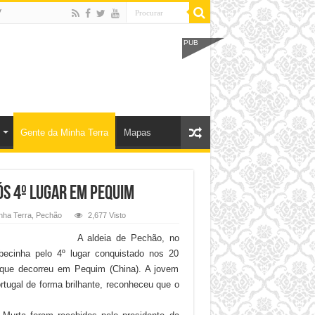
V
PUB
Gente da Minha Terra
Mapas
s 4º lugar em Pequim
nha Terra
,
Pechão
2,677 Visto
A aldeia de Pechão, no
ecinha pelo 4º lugar conquistado nos 20
que decorreu em Pequim (China). A jovem
rtugal de forma brilhante, reconheceu que o