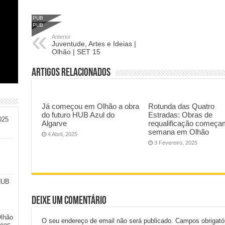
PUB
PUB
Anterior
Juventude, Artes e Ideias |
Olhão | SET 15
Artigos Relacionados
Já começou em Olhão a obra
Rotunda das Quatro
do futuro HUB Azul do
Estradas: Obras de
025
Algarve
requalificação começa
semana em Olhão
4 Abril, 2025
3 Fevereiro, 2025
HUB
Deixe um comentário
Olhão
O seu endereço de email não será publicado.
Campos obrigat