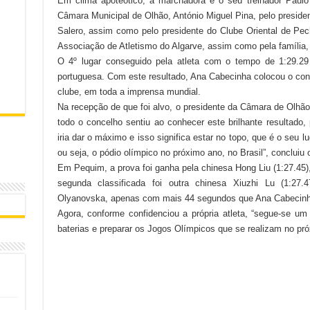
Em clima apoteótico, a marchadora e o seu treinador Paulo
Câmara Municipal de Olhão, António Miguel Pina, pelo preside
Salero, assim como pelo presidente do Clube Oriental de Pe
Associação de Atletismo do Algarve, assim como pela família
O 4º lugar conseguido pela atleta com o tempo de 1:29.
portuguesa. Com este resultado, Ana Cabecinha colocou o con
clube, em toda a imprensa mundial.
Na recepção de que foi alvo, o presidente da Câmara de Olhão,
todo o concelho sentiu ao conhecer este brilhante resultad
iria dar o máximo e isso significa estar no topo, que é o seu lu
ou seja, o pódio olímpico no próximo ano, no Brasil”, concluiu 
Em Pequim, a prova foi ganha pela chinesa Hong Liu (1:27.45),
segunda classificada foi outra chinesa Xiuzhi Lu (1:27
Olyanovska, apenas com mais 44 segundos que Ana Cabecinh
Agora, conforme confidenciou a própria atleta, “segue-se um 
baterias e preparar os Jogos Olímpicos que se realizam no pró