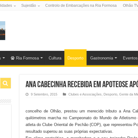
lidades
Sujestão
Controlo de Embarcações na Ria Formosa
Olhão T
s
Ria Formosa
Cultura
Desporto
Gastronomia
Eventos
Ana Cabecinha recebida em apoteose apó
9 Setembro, 2015
Clubes e Associações
,
Desporto
,
Gente da Mi
concelho de Olhão, prestou um merecido tributo a Ana Cab
quilómetros marcha no Campeonato do Mundo de Atletismo 
atleta do Clube Oriental de Pechão (COP), que representou Po
resultado superou as suas próprias expectativas.