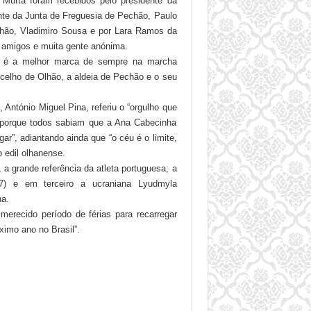
 Murta foram recebidos pelo presidente da
nte da Junta de Freguesia de Pechão, Paulo
chão, Vladimiro Sousa e por Lara Ramos da
, amigos e muita gente anónima.
29 é a melhor marca de sempre na marcha
celho de Olhão, a aldeia de Pechão e o seu
 António Miguel Pina, referiu o “orgulho que
o, porque todos sabiam que a Ana Cabecinha
gar”, adiantando ainda que “o céu é o limite,
o edil olhanense.
 a grande referência da atleta portuguesa; a
.47) e em terceiro a ucraniana Lyudmyla
a.
merecido período de férias para recarregar
ximo ano no Brasil”.