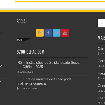
Social
–
Mai
PUB
Carr
8700-Olhao.com
1 J
Carr
IRS – Instituições de Solidariedade Social
o
em Olhão – 2025
1 J
1 Abril, 2025
Freg
Obra da variante de Olhão pode
1 J
e
finalmente começar
Cont
1 Outubro, 2024
20 
Fest
14 