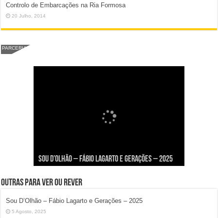
Controlo de Embarcações na Ria Formosa
20 Julho, 2014
PARCERIA
Viva a Festilha 2024 na Ilha da Armona: Música,
Taphani X Benkest: Vídeo Musical na Ilha da
Fábio Lagarto e Gerações Lançam “Lavar a Loiça”
Festival Pirata 2024 Invade Olhão: Quatro Dias
Sou D’Olhão – Fábio Lagarto e Gerações – 2025
Comida e Diversão à Beira-Ria!
Armona
na Ilha dos Hangares
Mais Um de Aventura e Diversão!
Outras para ver ou rever
Sou D’Olhão – Fábio Lagarto e Gerações – 2025
5 Agosto, 2025