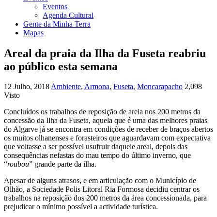
Eventos
Agenda Cultural
Gente da Minha Terra
Mapas
Areal da praia da Ilha da Fuseta reabriu
ao público esta semana
12 Julho, 2018
Ambiente
,
Armona
,
Fuseta
,
Moncarapacho
2,098
Visto
Concluídos os trabalhos de reposição de areia nos 200 metros da
concessão da Ilha da Fuseta, aquela que é uma das melhores praias
do Algarve já se encontra em condições de receber de braços abertos
os muitos olhanenses e forasteiros que aguardavam com expectativa
que voltasse a ser possível usufruir daquele areal, depois das
consequências nefastas do mau tempo do último inverno, que
“
roubou
” grande parte da ilha.
Apesar de alguns atrasos, e em articulação com o Município de
Olhão, a Sociedade Polis Litoral Ria Formosa decidiu centrar os
trabalhos na reposição dos 200 metros da área concessionada, para
prejudicar o mínimo possível a actividade turística.