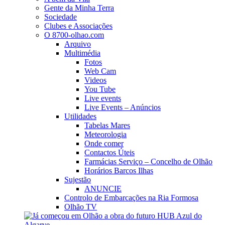
Gente da Minha Terra
Sociedade
Clubes e Associações
O 8700-olhao.com
Arquivo
Multimédia
Fotos
Web Cam
Videos
You Tube
Live events
Live Events – Anúncios
Utilidades
Tabelas Mares
Meteorologia
Onde comer
Contactos Úteis
Farmácias Serviço – Concelho de Olhão
Horários Barcos Ilhas
Sujestão
ANUNCIE
Controlo de Embarcações na Ria Formosa
Olhão TV