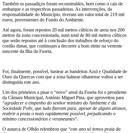
Também os passadiços foram reconstruídos, bem como o cais de
embarque e as respectivas passadeiras. As intervenções, da
responsabilidade do Município, tiveram um valor total de 219 mil
euros, provenientes do Fundo do Ambiente.
Até agora, foram repostos 20 mil metros cúbicos de areia nos 200
metros da zona concessionada, num total de 80 mil metros cúbicos
que serão repostos até à conclusão dos trabalhos de reforço do
cordão dunar, que continuam a decorrer a bom ritmo na vertente
nascente da Ilha da Fuseta.
Foi, finalmente, possível, hastear as bandeiras Azul e Qualidade de
Ouro da Quercus com que a zona balnear olhanense voltou a ser
distinguida este ano.
Um dos primeiros a pisar o “
novo
” areal da Fuseta foi o presidente
da Câmara Municipal, António Miguel Pina, que aproveitou para
“
agradecer o empenho do senhor ministro do Ambiente e da
Sociedade Polis, que tudo fizeram para, apesar de alguns atrasos,
reabrir a praia o mais rapidamente possível, prejudicando o
mínimo concessionários e veraneantes
”.
O autarca de Olhão relembrou que “
este ano só temos praia da