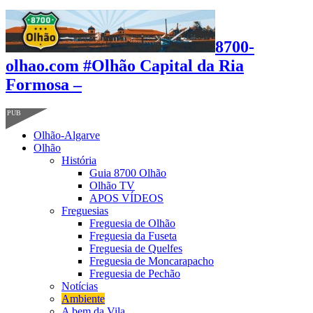
8700-
olhao.com #Olhão Capital da Ria
Formosa –
PUB
Olhão-Algarve
Olhão
História
Guia 8700 Olhão
Olhão TV
APOS VÍDEOS
Freguesias
Freguesia de Olhão
Freguesia da Fuseta
Freguesia de Quelfes
Freguesia de Moncarapacho
Freguesia de Pechão
Notícias
Ambiente
A bem da Vila