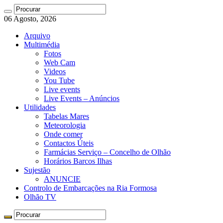
06 Agosto, 2026
Arquivo
Multimédia
Fotos
Web Cam
Videos
You Tube
Live events
Live Events – Anúncios
Utilidades
Tabelas Mares
Meteorologia
Onde comer
Contactos Úteis
Farmácias Serviço – Concelho de Olhão
Horários Barcos Ilhas
Sujestão
ANUNCIE
Controlo de Embarcações na Ria Formosa
Olhão TV