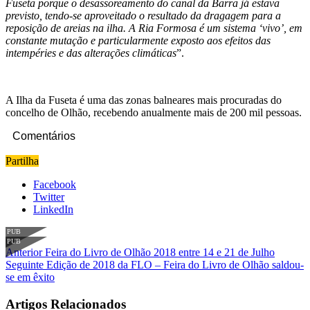
Fuseta porque o desassoreamento do canal da Barra já estava
previsto, tendo-se aproveitado o resultado da dragagem para a
reposição de areias na ilha. A Ria Formosa é um sistema ‘vivo’, em
constante mutação e particularmente exposto aos efeitos das
intempéries e das alterações climáticas
”.
A Ilha da Fuseta é uma das zonas balneares mais procuradas do
concelho de Olhão, recebendo anualmente mais de 200 mil pessoas.
Comentários
Partilha
Facebook
Twitter
LinkedIn
PUB
PUB
Anterior
Feira do Livro de Olhão 2018 entre 14 e 21 de Julho
Seguinte
Edição de 2018 da FLO – Feira do Livro de Olhão saldou-
se em êxito
Artigos Relacionados