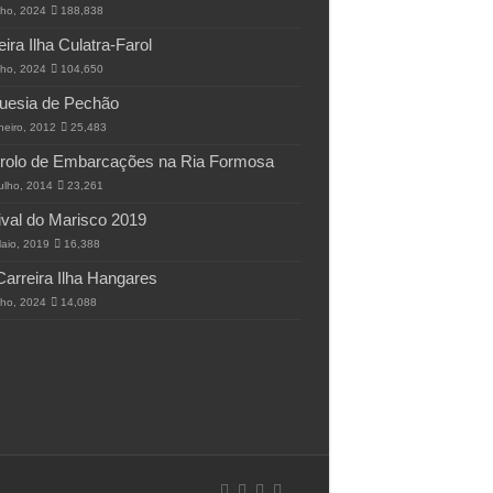
lho, 2024
188,838
eira Ilha Culatra-Farol
lho, 2024
104,650
uesia de Pechão
neiro, 2012
25,483
rolo de Embarcações na Ria Formosa
ulho, 2014
23,261
ival do Marisco 2019
aio, 2019
16,388
Carreira Ilha Hangares
lho, 2024
14,088