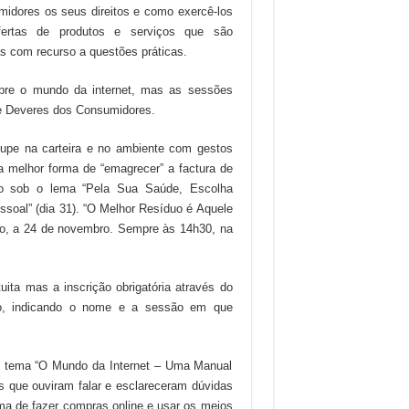
idores os seus direitos e como exercê-los
fertas de produtos e serviços que são
s com recurso a questões práticas.
obre o mundo da internet, mas as sessões
 e Deveres dos Consumidores.
oupe na carteira e no ambiente com gestos
 melhor forma de “emagrecer” a factura de
o sob o lema “Pela Sua Saúde, Escolha
soal” (dia 31). “O Melhor Resíduo é Aquele
no, a 24 de novembro. Sempre às 14h30, na
uita mas a inscrição obrigatória através do
io, indicando o nome e a sessão em que
, o tema “O Mundo da Internet – Uma Manual
s que ouviram falar e esclareceram dúvidas
ma de fazer compras online e usar os meios