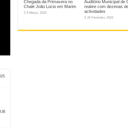
Chegada da Primavera no
Auditório Municipal de
Chalé João Lúcio em Marim
reabre com dezenas d
actividades
9 Março, 2022
25 Fevereiro, 2022
am
o:
l
a e
025
HUB