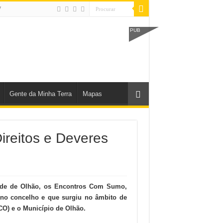
V
PUB
Gente da Minha Terra
Mapas
reitos e Deveres
ude de Olhão, os Encontros Com Sumo,
s no concelho e que surgiu no âmbito de
CO) e o Município de Olhão.