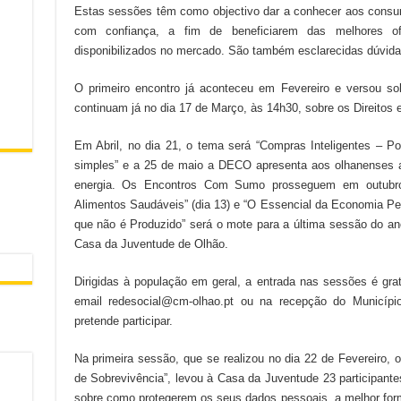
Estas sessões têm como objectivo dar a conhecer aos consum
com confiança, a fim de beneficiarem das melhores o
disponibilizados no mercado. São também esclarecidas dúvida
O primeiro encontro já aconteceu em Fevereiro e versou s
continuam já no dia 17 de Março, às 14h30, sobre os Direitos
Em Abril, no dia 21, o tema será “Compras Inteligentes – P
simples” e a 25 de maio a DECO apresenta aos olhanenses a
energia. Os Encontros Com Sumo prosseguem em outubr
Alimentos Saudáveis” (dia 13) e “O Essencial da Economia Pes
que não é Produzido” será o mote para a última sessão do a
Casa da Juventude de Olhão.
Dirigidas à população em geral, a entrada nas sessões é grat
email redesocial@cm-olhao.pt ou na recepção do Municíp
pretende participar.
Na primeira sessão, que se realizou no dia 22 de Fevereiro
de Sobrevivência”, levou à Casa da Juventude 23 participante
sobre como protegerem os seus dados pessoais, a melhor for