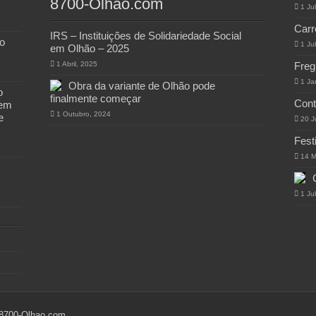
8700-Olhao.com
1 Ju
Carr
IRS – Instituições de Solidariedade Social
o
1 Ju
em Olhão – 2025
1 Abril, 2025
Freg
1 Ja
Obra da variante de Olhão pode
o
finalmente começar
Cont
 em
1 Outubro, 2024
e
20 J
Fest
14 M
1 Ju
 8700-Olhao.com