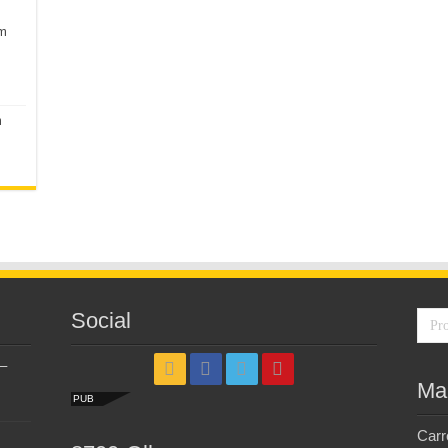
em
m
Social
–
Ma
PUB
Carr