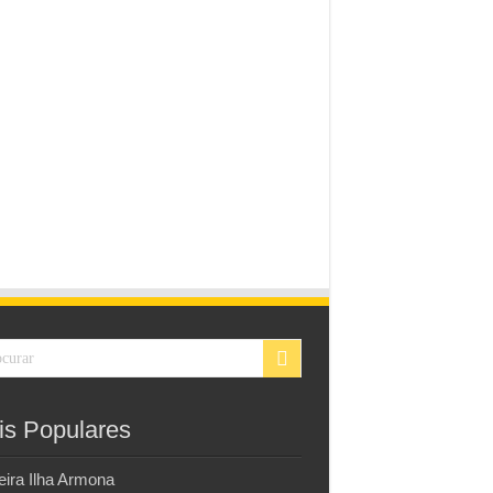
is Populares
eira Ilha Armona