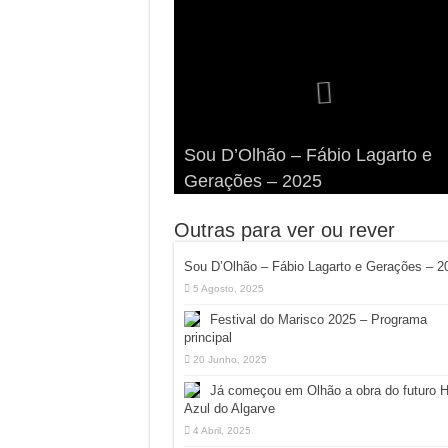
Viva a Festilha 2024 na Ilha da
Fábio Lagarto e Gerações Lanç
Festival Pirata 2024 Invade Olhã
Sou D’Olhão – Fábio Lagarto e
Armona: Música, Comida e
Taphani X Benkest: Vídeo Musica
“Lavar a Loiça” na Ilha dos
Quatro Dias Mais Um de Aventur
Gerações – 2025
Diversão à Beira-Ria!
na Ilha da Armona
Hangares
Diversão!
Outras para ver ou rever
Sou D’Olhão – Fábio Lagarto e Gerações – 2
5 Agosto, 2025
Festival do Marisco 2025 – Programa
principal
20 Junho, 2025
Já começou em Olhão a obra do futuro 
Azul do Algarve
4 Abril, 2025