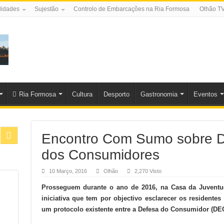
lidades
Sujestão
Controlo de Embarcações na Ria Formosa
Olhão T
Ria Formosa
Cultura
Desporto
Gastronomia
Eventos
Encontro Com Sumo sobre Di
dos Consumidores
10 Março, 2016
Olhão
2,270 Visto
Prosseguem durante o ano de 2016, na Casa da Juvent
iniciativa que tem por objectivo esclarecer os residente
um protocolo existente entre a Defesa do Consumidor (DE