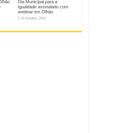
 Olhão
Dia Municipal para a
e
Igualdade assinalado com
webinar em Olhão
15 Outubro, 2021