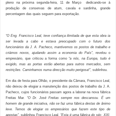
pleno na próxima segunda-feira, 11 de Março dedicando-se à
produção de conservas de atum, cavala e sardinha, grande
percentagem das quais seguem para exportação.
“O Eng. Francisco Leal, teve confiança ilimitada de que esta obra ia
ser levada a cabo e estava preocupado com o futuro dos
funcionários da J. A. Pacheco, mantivemos os postos de trabalho e
criámos novos, ajudando assim a economia do País”
, revelou o
empresário, que criticou a forma como
“a nós, na Europa, tudo é
exigido, mas as portas estão abertas para outros mercados, sem
restrições. Caminhamos numa direcção muito perigosa!”
, sublinhou.
Em dia de festa para Olhão, o presidente da Câmara, Francisco Leal,
não deixou de elogiar a manutenção dos postos de trabalho da J. A.
Pacheco, cujos funcionários passam agora a laborar na nova fábrica
Freitas Mar.
“O Dr. José Freitas sempre nos descansou. É um
homem de grande iniciativa, não se faz uma fábrica destas de ânimo
leve. Temos de elogiar os empresários que fazem este tipo de
apostas”
, sublinhou Francisco Leal.
“Esta é uma fábrica do séc. XXI,