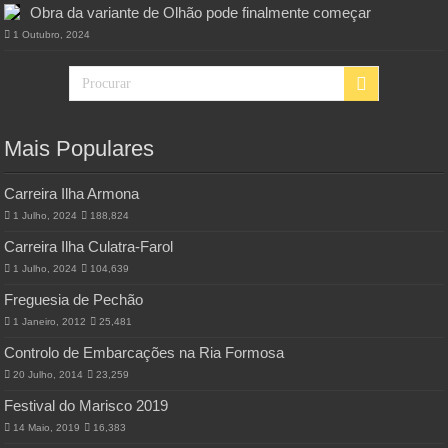
Obra da variante de Olhão pode finalmente começar
1 Outubro, 2024
Mais Populares
Carreira Ilha Armona
1 Julho, 2024
188,824
Carreira Ilha Culatra-Farol
1 Julho, 2024
104,639
Freguesia de Pechão
1 Janeiro, 2012
25,481
Controlo de Embarcações na Ria Formosa
20 Julho, 2014
23,259
Festival do Marisco 2019
14 Maio, 2019
16,383