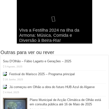
Viva a Festilha 2024 na Ilha da
Fábio Lagarto e Gerações Lançam
Festival Pirata 2024 Invade Olhão:
Sou D’Olhão – Fábio Lagarto e
Armona: Música, Comida e
Taphani X Benkest: Vídeo Musical
“Lavar a Loiça” na Ilha dos
Quatro Dias Mais Um de Aventura e
Gerações – 2025
Diversão à Beira-Ria!
na Ilha da Armona
Hangares
Diversão!
Outras para ver ou rever
Sou D’Olhão – Fábio Lagarto e Gerações – 2025
5 Agosto, 2025
Festival do Marisco 2025 – Programa principal
20 Junho, 2025
Já começou em Olhão a obra do futuro HUB Azul do Algarve
4 Abril, 2025
Plano Municipal de Acção Climática de Olhão está
em consulta pública até 16 de Maio de 2025