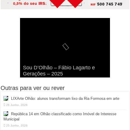
Olhão renova Bandeiras Azul e
Viva a Festilha 2024 na Ilha da
Fábio Lagarto e Gerações Lançam
Qualidade de Ouro nas praias em
Sou D’Olhão – Fábio Lagarto e
Armona: Música, Comida e
Taphani X Benkest: Vídeo Musical
“Lavar a Loiça” na Ilha dos
2026
Gerações – 2025
Diversão à Beira-Ria!
na Ilha da Armona
Hangares
Outras para ver ou rever
LIXArte Olhão: alunos transformam lixo da Ria Formosa em arte
26 Junho, 2026
República 14 em Olhão classificado como Imóvel de Interesse
Municipal
25 Junho, 2026