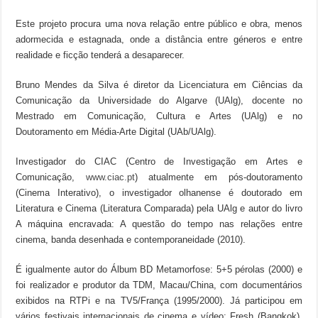
Este projeto procura uma nova relação entre público e obra, menos
adormecida e estagnada, onde a distância entre géneros e entre
realidade e ficção tenderá a desaparecer.
Bruno Mendes da Silva é diretor da Licenciatura em Ciências da
Comunicação da Universidade do Algarve (UAlg), docente no
Mestrado em Comunicação, Cultura e Artes (UAlg) e no
Doutoramento em Média-Arte Digital (UAb/UAlg).
Investigador do CIAC (Centro de Investigação em Artes e
Comunicação,
www.ciac.pt
) atualmente em pós-doutoramento
(Cinema Interativo), o investigador olhanense é doutorado em
Literatura e Cinema (Literatura Comparada) pela UAlg e autor do livro
A máquina encravada: A questão do tempo nas relações entre
cinema, banda desenhada e contemporaneidade (2010).
É igualmente autor do Álbum BD Metamorfose: 5+5 pérolas (2000) e
foi realizador e produtor da TDM, Macau/China, com documentários
exibidos na RTPi e na TV5/França (1995/2000). Já participou em
vários festivais internacionais de cinema e vídeo: Fresh (Bangkok),