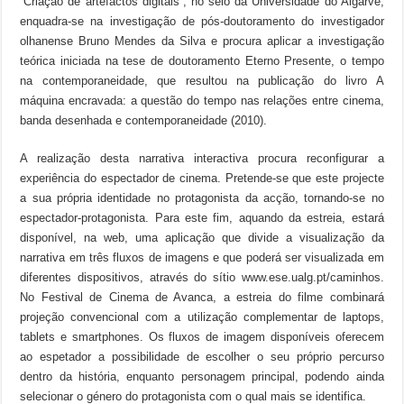
“Criação de artefactos digitais”, no seio da Universidade do Algarve,
enquadra-se na investigação de pós-doutoramento do investigador
olhanense Bruno Mendes da Silva e procura aplicar a investigação
teórica iniciada na tese de doutoramento Eterno Presente, o tempo
na contemporaneidade, que resultou na publicação do livro A
máquina encravada: a questão do tempo nas relações entre cinema,
banda desenhada e contemporaneidade (2010).
A realização desta narrativa interactiva procura reconfigurar a
experiência do espectador de cinema. Pretende-se que este projecte
a sua própria identidade no protagonista da acção, tornando-se no
espectador-protagonista. Para este fim, aquando da estreia, estará
disponível, na web, uma aplicação que divide a visualização da
narrativa em três fluxos de imagens e que poderá ser visualizada em
diferentes dispositivos, através do sítio www.ese.ualg.pt/caminhos.
No Festival de Cinema de Avanca, a estreia do filme combinará
projeção convencional com a utilização complementar de laptops,
tablets e smartphones. Os fluxos de imagem disponíveis oferecem
ao espetador a possibilidade de escolher o seu próprio percurso
dentro da história, enquanto personagem principal, podendo ainda
selecionar o género do protagonista com o qual mais se identifica.