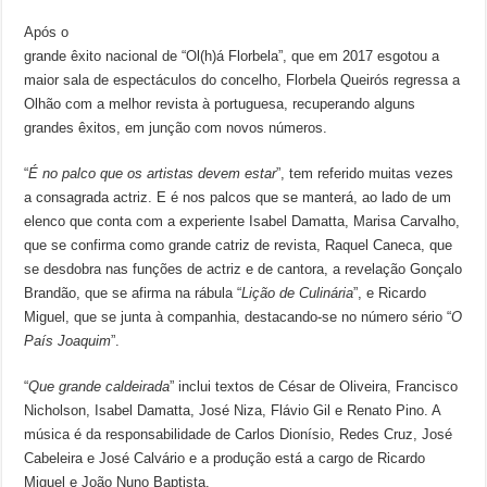
Após o
grande êxito nacional de “Ol(h)á Florbela”, que em 2017 esgotou a
maior sala de espectáculos do concelho, Florbela Queirós regressa a
Olhão com a melhor revista à portuguesa, recuperando alguns
grandes êxitos, em junção com novos números.
“
É no palco que os artistas devem estar
”, tem referido muitas vezes
a consagrada actriz. E é nos palcos que se manterá, ao lado de um
elenco que conta com a experiente Isabel Damatta, Marisa Carvalho,
que se confirma como grande catriz de revista, Raquel Caneca, que
se desdobra nas funções de actriz e de cantora, a revelação Gonçalo
Brandão, que se afirma na rábula “
Lição de Culinária
”, e Ricardo
Miguel, que se junta à companhia, destacando-se no número sério “
O
País Joaquim
”.
“
Que grande caldeirada
” inclui textos de César de Oliveira, Francisco
Nicholson, Isabel Damatta, José Niza, Flávio Gil e Renato Pino. A
música é da responsabilidade de Carlos Dionísio, Redes Cruz, José
Cabeleira e José Calvário e a produção está a cargo de Ricardo
Miguel e João Nuno Baptista.