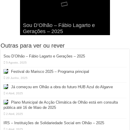
Viva a Festilha 2024 na Ilha da
Fábio Lagarto e Gerações Lançam
Festival Pirata 2024 Invade Olhão:
Sou D’Olhão – Fábio Lagarto e
Armona: Música, Comida e
Taphani X Benkest: Vídeo Musical
“Lavar a Loiça” na Ilha dos
Quatro Dias Mais Um de Aventura e
Gerações – 2025
Diversão à Beira-Ria!
na Ilha da Armona
Hangares
Diversão!
Outras para ver ou rever
Sou D’Olhão – Fábio Lagarto e Gerações – 2025
5 Agosto, 2025
Festival do Marisco 2025 – Programa principal
20 Junho, 2025
Já começou em Olhão a obra do futuro HUB Azul do Algarve
4 Abril, 2025
Plano Municipal de Acção Climática de Olhão está em consulta
pública até 16 de Maio de 2025
2 Abril, 2025
IRS – Instituições de Solidariedade Social em Olhão – 2025
1 Abril, 2025