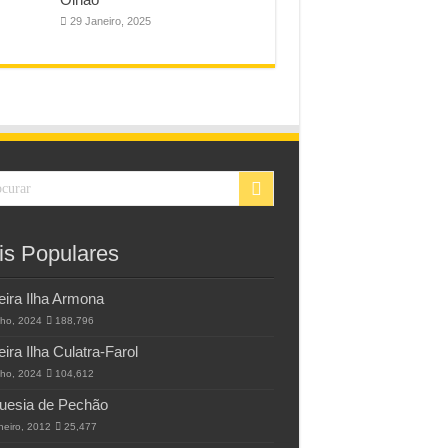
29 Janeiro, 2025
is Populares
eira Ilha Armona
lho, 2024
188,796
eira Ilha Culatra-Farol
lho, 2024
104,612
uesia de Pechão
neiro, 2012
25,477