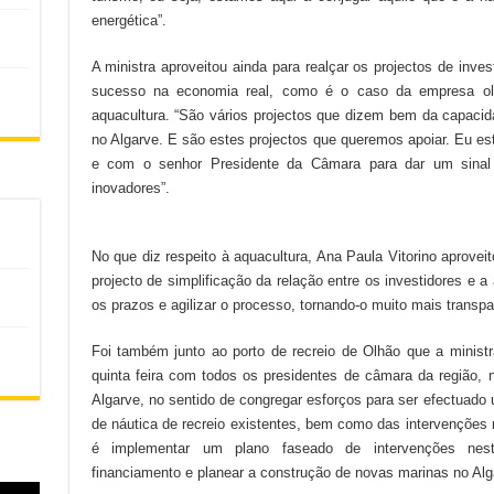
energética”.
A ministra aproveitou ainda para realçar os projectos de inv
sucesso na economia real, como é o caso da empresa olh
aquacultura. “São vários projectos que dizem bem da capaci
no Algarve. E são estes projectos que queremos apoiar. Eu es
e com o senhor Presidente da Câmara para dar um sinal 
inovadores”.
No que diz respeito à aquacultura, Ana Paula Vitorino aprove
projecto de simplificação da relação entre os investidores e a 
os prazos e agilizar o processo, tornando-o muito mais transpa
Foi também junto ao porto de recreio de Olhão que a minist
quinta feira com todos os presidentes de câmara da região,
Algarve, no sentido de congregar esforços para ser efectuad
de náutica de recreio existentes, bem como das intervenções
é implementar um plano faseado de intervenções nestas 
financiamento e planear a construção de novas marinas no Alg