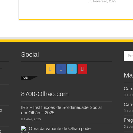
3 Fevereiro, 2025
Social
–
Ma
PUB
Carr
8700-Olhao.com
1 Ju
Carr
IRS – Instituições de Solidariedade Social
o
1 Ju
em Olhão – 2025
1 Abril, 2025
Freg
1 Ja
Obra da variante de Olhão pode
o