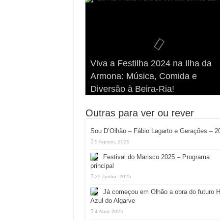
Viva a Festilha 2024 na Ilha da
Fábio Lagarto e Gerações Lanç
Festival Pirata 2024 Invade Olhã
Sou D’Olhão – Fábio Lagarto e
Armona: Música, Comida e
Taphani X Benkest: Vídeo Musica
“Lavar a Loiça” na Ilha dos
Quatro Dias Mais Um de Aventur
Gerações – 2025
Diversão à Beira-Ria!
na Ilha da Armona
Hangares
Diversão!
Outras para ver ou rever
Sou D’Olhão – Fábio Lagarto e Gerações – 2
5 Agosto, 2025
Festival do Marisco 2025 – Programa
principal
20 Junho, 2025
Já começou em Olhão a obra do futuro 
Azul do Algarve
4 Abril, 2025