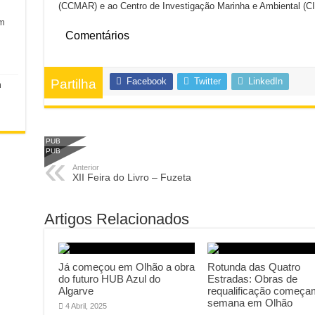
(CCMAR) e ao Centro de Investigação Marinha e Ambiental (C
em
Comentários
Facebook
Twitter
LinkedIn
Partilha
m
PUB
PUB
Anterior
XII Feira do Livro – Fuzeta
Artigos Relacionados
Já começou em Olhão a obra
Rotunda das Quatro
do futuro HUB Azul do
Estradas: Obras de
Algarve
requalificação começa
semana em Olhão
4 Abril, 2025