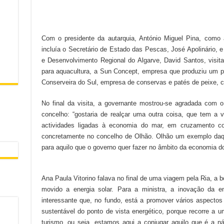
Com o presidente da autarquia, António Miguel Pina, como a
incluía o Secretário de Estado das Pescas, José Apolinário,
e Desenvolvimento Regional do Algarve, David Santos, visit
para aquacultura, a Sun Concept, empresa que produziu um pr
Conserveira do Sul, empresa de conservas e patés de peixe, 
No final da visita, a governante mostrou-se agradada com o
concelho: “gostaria de realçar uma outra coisa, que tem a 
actividades ligadas à economia do mar, em cruzamento c
concretamente no concelho de Olhão. Olhão um exemplo daqu
para aquilo que o governo quer fazer no âmbito da economia d
Ana Paula Vitorino falava no final de uma viagem pela Ria, a 
movido a energia solar. Para a ministra, a inovação da e
interessante que, no fundo, está a promover vários aspecto
sustentável do ponto de vista energético, porque recorre a u
turismo, ou seja, estamos aqui a conjugar aquilo que é a n