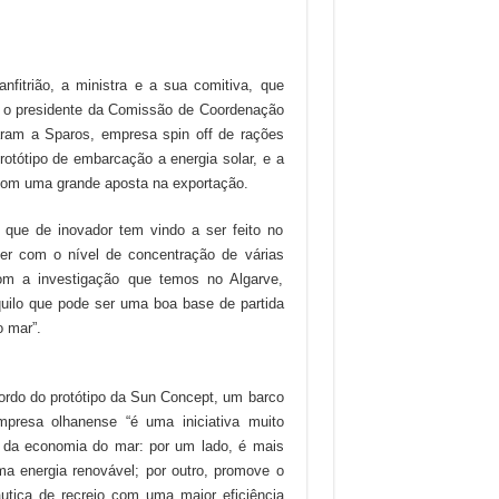
nfitrião, a ministra e a sua comitiva, que
 e o presidente da Comissão de Coordenação
aram a Sparos, empresa spin off de rações
otótipo de embarcação a energia solar, e a
com uma grande aposta na exportação.
 que de inovador tem vindo a ser feito no
ver com o nível de concentração de várias
om a investigação que temos no Algarve,
ilo que pode ser uma boa base de partida
o mar”.
bordo do protótipo da Sun Concept, um barco
mpresa olhanense “é uma iniciativa muito
s da economia do mar: por um lado, é mais
ma energia renovável; por outro, promove o
áutica de recreio com uma maior eficiência