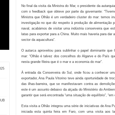
No final da visita da Ministra do Mar, o presidente da autarqui
com o feedback que obteve por parte da governante: “Tivem
Ministra que Olhão é um verdadeiro cluster do mar: temos in
investigação no que diz respeito à produção de alimentação p
naval, acabámos de visitar uma indústria conserveira que e
am
o:
latas para exportar para a China. Muito mais haveria para dar a
l
a e
sector da aquacultura”.
O autarca aproveitou para sublinhar o papel dominante que 
mar: “Olhão é talvez dos concelhos do Algarve e do País qu
nesta grande fileira que é o mar e a economia do mar”.
025
À entrada da Conserveira do Sul, onde ficou a conhecer 
exportador, Ana Paula Vitorino teve ainda oportunidade de t
das ilhas-barreira, que se manifestavam contra as demoliçõe
este é um assunto debaixo da alçada do Ministério do Ambient
garantir que será encontrada “uma situação de equilíbrio”, “em 
HUB
Esta visita a Olhão integrou uma série de iniciativas de Ana 
iniciada esta quinta feira em Faro, com uma visita aos l