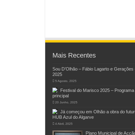
Mais Recentes
Sou D’Olhão – Fábio Lagarto e Gerações 
2025
5 Agosto, 2025
Festival do Marisco 2025 – Programa
principal
20 Junho, 2025
Já começou em Olhão a obra do futur
HUB Azul do Algarve
4 Abril, 2025
Plano Municipal de Acçã