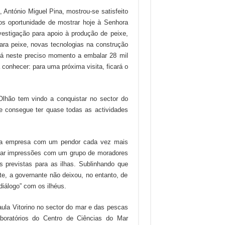
a, António Miguel Pina, mostrou-se satisfeito
os oportunidade de mostrar hoje à Senhora
vestigação para apoio à produção de peixe,
ara peixe, novas tecnologias na construção
stá neste preciso momento a embalar 28 mil
 conhecer: para uma próxima visita, ficará o
Olhão tem vindo a conquistar no sector do
e consegue ter quase todas as actividades
uma empresa com um pendor cada vez mais
rocar impressões com um grupo de moradores
s previstas para as ilhas. Sublinhando que
e, a governante não deixou, no entanto, de
diálogo” com os ilhéus.
Paula Vitorino no sector do mar e das pescas
aboratórios do Centro de Ciências do Mar