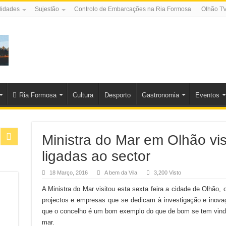
lidades
Sujestão
Controlo de Embarcações na Ria Formosa
Olhão T
Ria Formosa
Cultura
Desporto
Gastronomia
Eventos
Ministra do Mar em Olhão vi
ligadas ao sector
18 Março, 2016
A bem da Vila
3,200 Visto
A Ministra do Mar visitou esta sexta feira a cidade de Olhão, 
projectos e empresas que se dedicam à investigação e inovaç
que o concelho é um bom exemplo do que de bom se tem vindo 
mar.