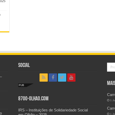
2025
m
Social
–
Mai
PUB
Carr
8700-Olhao.com
1 J
Carr
IRS – Instituições de Solidariedade Social
o
em Olhão – 2025
1 J