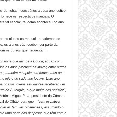
os de fichas necessários a cada ano lectivo,
 fornece os respectivos manuais. O
aterial escolar, tal como aconteceu no ano
odos os alunos os manuais e cadernos de
, os alunos vão receber, por parte da
o com os cursos que frequentam.
ortância que damos à Educação faz com
dos os anos procuremos inovar, entre outros
os, também no apoio que fornecemos aos
 no início de cada ano lectivo. Este ano,
os nossos jovens estudantes receberão um
buto da Autarquia, o que muito nos satisfaz
”,
 António Miguel Pina, presidente da Câmara
pal de Olhão, para quem “
esta iniciativa
poiar as famílias olhanenses, assumindo o
pio uma parte das despesas que têm com o