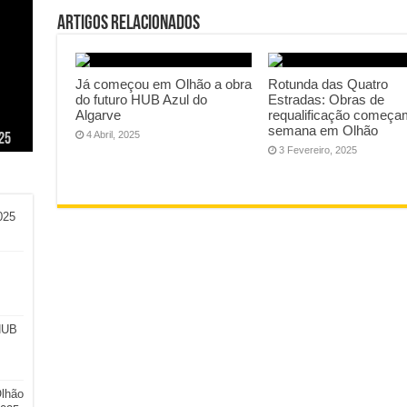
Artigos Relacionados
Já começou em Olhão a obra
Rotunda das Quatro
do futuro HUB Azul do
Estradas: Obras de
Algarve
requalificação começa
ca,
iça”
as
semana em Olhão
4 Abril, 2025
25
3 Fevereiro, 2025
025
HUB
Olhão