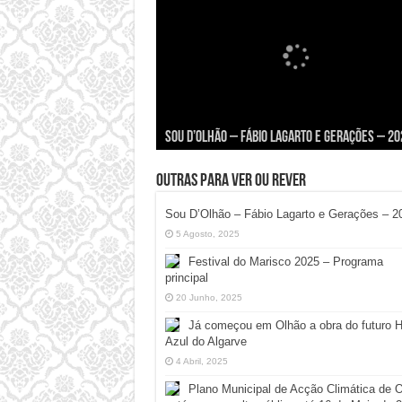
Viva a Festilha 2024 na Ilha da Armona: Músi
Taphani X Benkest: Vídeo Musical na Ilha da
Fábio Lagarto e Gerações Lançam “Lavar a Lo
Festival Pirata 2024 Invade Olhão: Quatro Di
Sou D’Olhão – Fábio Lagarto e Gerações – 20
Comida e Diversão à Beira-Ria!
Armona
na Ilha dos Hangares
Mais Um de Aventura e Diversão!
Outras para ver ou rever
Sou D’Olhão – Fábio Lagarto e Gerações – 2
5 Agosto, 2025
Festival do Marisco 2025 – Programa
principal
20 Junho, 2025
Já começou em Olhão a obra do futuro 
Azul do Algarve
4 Abril, 2025
Plano Municipal de Acção Climática de 