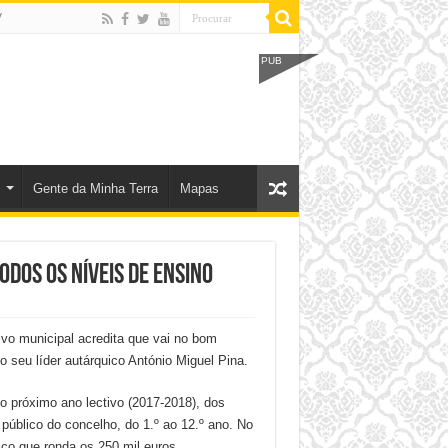
V
PUB
s
Gente da Minha Terra
Mapas
odos os níveis de ensino
ivo municipal acredita que vai no bom
 seu líder autárquico António Miguel Pina.
no próximo ano lectivo (2017-2018), dos
público do concelho, do 1.º ao 12.º ano. No
co que ronda os 250 mil euros.