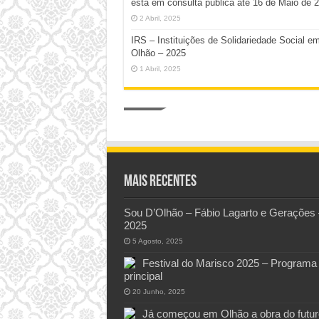
está em consulta pública até 16 de Maio de 
2 Abril, 2025
IRS – Instituições de Solidariedade Social e
Olhão – 2025
1 Abril, 2025
Mais Recentes
Sou D’Olhão – Fábio Lagarto e Gerações 
2025
5 Agosto, 2025
Festival do Marisco 2025 – Programa
principal
20 Junho, 2025
Já começou em Olhão a obra do futur