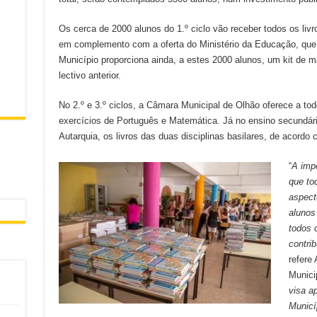
Os cerca de 2000 alunos do 1.º ciclo vão receber todos os livr
em complemento com a oferta do Ministério da Educação, que
Município proporciona ainda, a estes 2000 alunos, um kit de m
lectivo anterior.
No 2.º e 3.º ciclos, a Câmara Municipal de Olhão oferece a t
exercícios de Português e Matemática. Já no ensino secundário
Autarquia, os livros das duas disciplinas basilares, de acord
“
A imp
que to
aspect
alunos
todos 
contri
refere
Munici
visa a
Municí