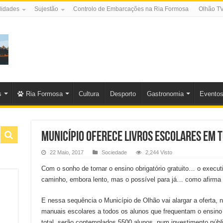
lidades
Sujestão
Controlo de Embarcações na Ria Formosa
Olhão T
s
Ria Formosa
Cultura
Desporto
Gastronomia
Evento
Município oferece livros escolares em t
22 Maio, 2017
Sociedade
2,244 Visto
Com o sonho de tornar o ensino obrigatório gratuito… o execut
caminho, embora lento, mas o possível para já… como afirma o
E nessa sequência o Município de Olhão vai alargar a oferta, 
manuais escolares a todos os alunos que frequentam o ensino 
total, serão contemplados 5500 alunos, num investimento públi