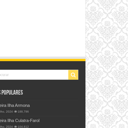
s Populares
eira Ilha Armona
ulho, 2024
188,796
eira Ilha Culatra-Farol
ulho, 2024
104,612