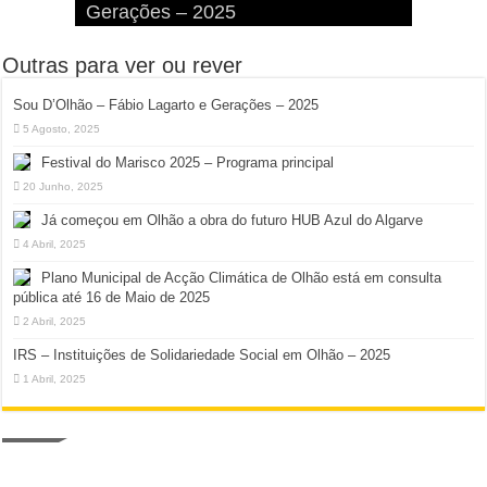
Gerações – 2025
Diversão à Beira-Ria!
na Ilha da Armona
Hangares
Diversão!
Outras para ver ou rever
Sou D’Olhão – Fábio Lagarto e Gerações – 2025
5 Agosto, 2025
Festival do Marisco 2025 – Programa principal
20 Junho, 2025
Já começou em Olhão a obra do futuro HUB Azul do Algarve
4 Abril, 2025
Plano Municipal de Acção Climática de Olhão está em consulta
pública até 16 de Maio de 2025
2 Abril, 2025
IRS – Instituições de Solidariedade Social em Olhão – 2025
1 Abril, 2025