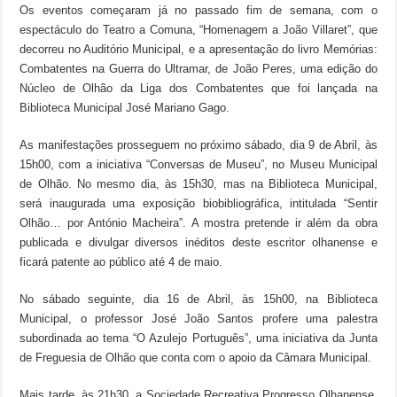
Os eventos começaram já no passado fim de semana, com o
espectáculo do Teatro a Comuna, “Homenagem a João Villaret”, que
decorreu no Auditório Municipal, e a apresentação do livro Memórias:
Combatentes na Guerra do Ultramar, de João Peres, uma edição do
Núcleo de Olhão da Liga dos Combatentes que foi lançada na
Biblioteca Municipal José Mariano Gago.
As manifestações prosseguem no próximo sábado, dia 9 de Abril, às
15h00, com a iniciativa “Conversas de Museu”, no Museu Municipal
de Olhão. No mesmo dia, às 15h30, mas na Biblioteca Municipal,
será inaugurada uma exposição biobibliográfica, intitulada “Sentir
Olhão… por António Macheira”. A mostra pretende ir além da obra
publicada e divulgar diversos inéditos deste escritor olhanense e
ficará patente ao público até 4 de maio.
No sábado seguinte, dia 16 de Abril, às 15h00, na Biblioteca
Municipal, o professor José João Santos profere uma palestra
subordinada ao tema “O Azulejo Português”, uma iniciativa da Junta
de Freguesia de Olhão que conta com o apoio da Câmara Municipal.
Mais tarde, às 21h30, a Sociedade Recreativa Progresso Olhanense,