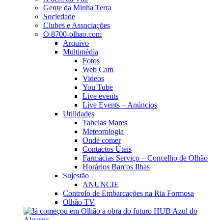
Gente da Minha Terra
Sociedade
Clubes e Associações
O 8700-olhao.com
Arquivo
Multimédia
Fotos
Web Cam
Videos
You Tube
Live events
Live Events – Anúncios
Utilidades
Tabelas Mares
Meteorologia
Onde comer
Contactos Úteis
Farmácias Serviço – Concelho de Olhão
Horários Barcos Ilhas
Sujestão
ANUNCIE
Controlo de Embarcações na Ria Formosa
Olhão TV