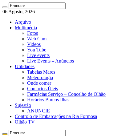
06 Agosto, 2026
Arquivo
Multimédia
Fotos
Web Cam
Videos
You Tube
Live events
Live Events – Anúncios
Utilidades
Tabelas Mares
Meteorologia
Onde comer
Contactos Úteis
Farmácias Serviço – Concelho de Olhão
Horários Barcos Ilhas
Sujestão
ANUNCIE
Controlo de Embarcações na Ria Formosa
Olhão TV