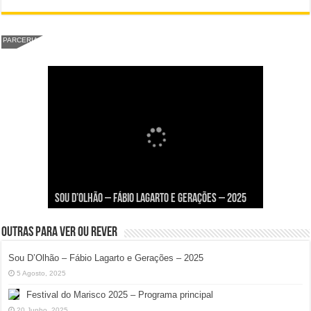
PARCERIA
Viva a Festilha 2024 na Ilha da Armona: Música,
Taphani X Benkest: Vídeo Musical na Ilha da
Fábio Lagarto e Gerações Lançam “Lavar a Loiça”
Festival Pirata 2024 Invade Olhão: Quatro Dias
Sou D’Olhão – Fábio Lagarto e Gerações – 2025
Comida e Diversão à Beira-Ria!
Armona
na Ilha dos Hangares
Mais Um de Aventura e Diversão!
Outras para ver ou rever
Sou D’Olhão – Fábio Lagarto e Gerações – 2025
5 Agosto, 2025
Festival do Marisco 2025 – Programa principal
20 Junho, 2025