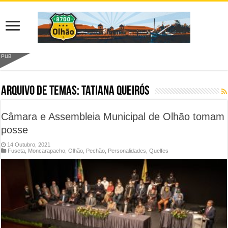
PUB
Arquivo de Temas:
Tatiana Queirós
Câmara e Assembleia Municipal de Olhão tomam
posse
14 Outubro, 2021
Fuseta
,
Moncarapacho
,
Olhão
,
Pechão
,
Personalidades
,
Quelfes