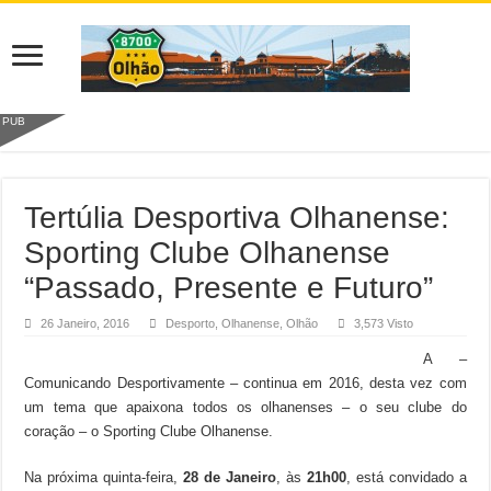
PUB
Tertúlia Desportiva Olhanense:
Sporting Clube Olhanense
“Passado, Presente e Futuro”
26 Janeiro, 2016
Desporto
,
Olhanense
,
Olhão
3,573 Visto
A –
Comunicando Desportivamente – continua em 2016, desta vez com
um tema que apaixona todos os olhanenses – o seu clube do
coração – o Sporting Clube Olhanense.
Na próxima quinta-feira,
28 de Janeiro
, às
21h00
, está convidado a