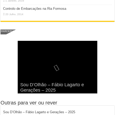
1 Janeiro, 2016
Controlo de Embarcações na Ria Formosa
20 Julho, 2014
PARCERIA
Viva a Festilha 2024 na Ilha da
Fábio Lagarto e Gerações Lançam
Festival Pirata 2024 Invade Olhão:
Sou D’Olhão – Fábio Lagarto e
Armona: Música, Comida e
Taphani X Benkest: Vídeo Musical
“Lavar a Loiça” na Ilha dos
Quatro Dias Mais Um de Aventura e
Gerações – 2025
Diversão à Beira-Ria!
na Ilha da Armona
Hangares
Diversão!
Outras para ver ou rever
Sou D’Olhão – Fábio Lagarto e Gerações – 2025