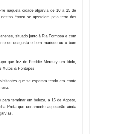
rre naquela cidade algarvia de 10 a 15 de
ue nestas época se apsseiam pela terra das
hanense, situado junto à Ria Formosa e com
uanto se desgusta o bom marisco ou o bom
grupo que fez de Freddie Mercury um ídolo,
ês Xutos & Pontapés.
 visitantes que se esperam tendo em conta
reira.
e para terminar em beleza, a 15 de Agosto,
cinha Preta que certamente aquecerão ainda
arvias.