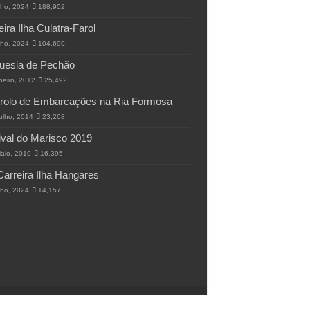
lho, 2024
188,902
eira Ilha Culatra-Farol
lho, 2024
104,690
uesia de Pechão
neiro, 2012
25,492
rolo de Embarcações na Ria Formosa
ulho, 2014
23,268
ival do Marisco 2019
aio, 2019
16,395
Carreira Ilha Hangares
lho, 2024
14,157