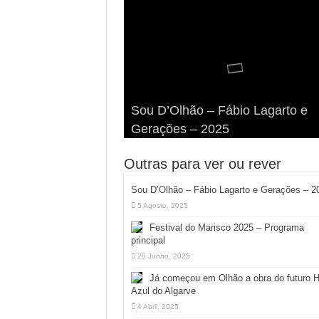
Viva a Festilha 2024 na Ilha da
Fábio Lagarto e Gerações Lanç
Festival Pirata 2024 Invade Olhã
Sou D’Olhão – Fábio Lagarto e
Armona: Música, Comida e
Taphani X Benkest: Vídeo Musica
“Lavar a Loiça” na Ilha dos
Quatro Dias Mais Um de Aventur
Gerações – 2025
Diversão à Beira-Ria!
na Ilha da Armona
Hangares
Diversão!
Outras para ver ou rever
Sou D’Olhão – Fábio Lagarto e Gerações – 2
5 Agosto, 2025
Festival do Marisco 2025 – Programa
principal
20 Junho, 2025
Já começou em Olhão a obra do futuro 
Azul do Algarve
4 Abril, 2025