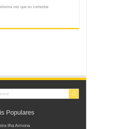
próxima vez que eu comentar.
is Populares
eira Ilha Armona