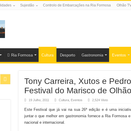
lidades
Sujestão
Controlo de Embarcações na Ria Formosa
Olhão T
Ria Formosa
Cultura
Desporto
Gastronomia
Eventos
Tony Carreira, Xutos e Pedr
Festival do Marisco de Olhã
19 Julho, 2011
Cultura
,
Eventos
2,524 Visto
Este Festival que já vai na sua 26ª edição e é uma iniciat
juntar o que melhor em gastronomia fornece a Ria Formosa e
nacional e internacional.