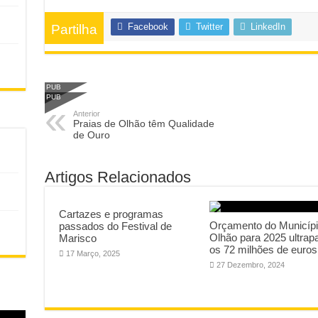
Facebook
Twitter
LinkedIn
Partilha
PUB
PUB
Anterior
Praias de Olhão têm Qualidade
de Ouro
Artigos Relacionados
Cartazes e programas
Orçamento do Municípi
passados do Festival de
Olhão para 2025 ultrap
Marisco
os 72 milhões de euros
17 Março, 2025
27 Dezembro, 2024