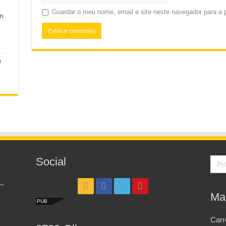
Guardar o meu nome, email e site neste navegador para a 
em
m
Social
–
Ma
PUB
Carr