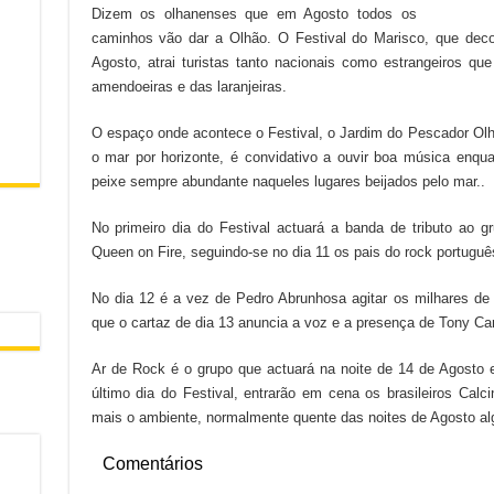
Dizem os olhanenses que em Agosto todos os
caminhos vão dar a Olhão. O Festival do Marisco, que deco
Agosto, atrai turistas tanto nacionais como estrangeiros q
amendoeiras e das laranjeiras.
O espaço onde acontece o Festival, o Jardim do Pescador Ol
o mar por horizonte, é convidativo a ouvir boa música enq
peixe sempre abundante naqueles lugares beijados pelo mar..
No primeiro dia do Festival actuará a banda de tributo ao 
Queen on Fire, seguindo-se no dia 11 os pais do rock portugu
No dia 12 é a vez de Pedro Abrunhosa agitar os milhares de
que o cartaz de dia 13 anuncia a voz e a presença de Tony Car
Ar de Rock é o grupo que actuará na noite de 14 de Agosto 
último dia do Festival, entrarão em cena os brasileiros Cal
mais o ambiente, normalmente quente das noites de Agosto alg
Comentários