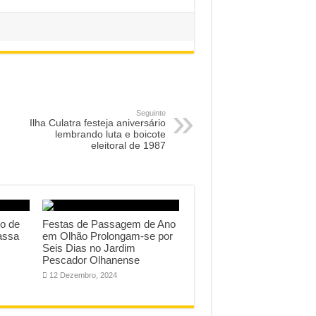
Seguinte
Ilha Culatra festeja aniversário
lembrando luta e boicote
eleitoral de 1987
o de
Festas de Passagem de Ano
assa
em Olhão Prolongam-se por
Seis Dias no Jardim
Pescador Olhanense
12 Dezembro, 2024