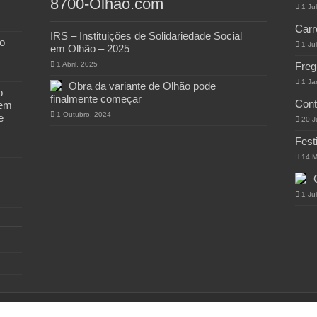
8700-Olhao.com
1 Ju
Carr
IRS – Instituições de Solidariedade Social
o
1 Ju
em Olhão – 2025
1 Abril, 2025
Freg
1 Ja
Obra da variante de Olhão pode
o
finalmente começar
Cont
 em
1 Outubro, 2024
e
20 J
Fest
14 M
1 Ju
 8700-Olhao.com