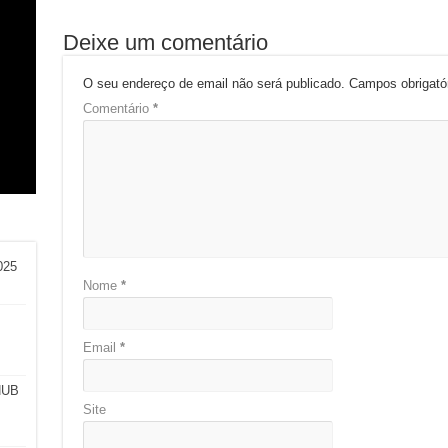
Deixe um comentário
O seu endereço de email não será publicado.
Campos obrigat
Comentário
*
am
o:
l
a e
025
Nome
*
Email
*
HUB
Site