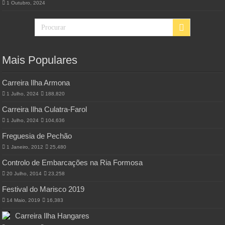
1 Outubro, 2024
Mais Populares
Carreira Ilha Armona
1 Julho, 2024
188,820
Carreira Ilha Culatra-Farol
1 Julho, 2024
104,636
Freguesia de Pechão
1 Janeiro, 2012
25,480
Controlo de Embarcações na Ria Formosa
20 Julho, 2014
23,258
Festival do Marisco 2019
14 Maio, 2019
16,383
Carreira Ilha Hangares