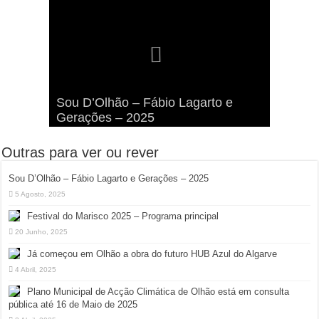
Viva a Festilha 2024 na Ilha da
Fábio Lagarto e Gerações Lançam
Festival Pirata 2024 Invade Olhão:
Sou D’Olhão – Fábio Lagarto e
Armona: Música, Comida e
Taphani X Benkest: Vídeo Musical
“Lavar a Loiça” na Ilha dos
Quatro Dias Mais Um de Aventura e
Gerações – 2025
Diversão à Beira-Ria!
na Ilha da Armona
Hangares
Diversão!
Outras para ver ou rever
Sou D’Olhão – Fábio Lagarto e Gerações – 2025
5 Agosto, 2025
Festival do Marisco 2025 – Programa principal
20 Junho, 2025
Já começou em Olhão a obra do futuro HUB Azul do Algarve
4 Abril, 2025
Plano Municipal de Acção Climática de Olhão está em consulta
pública até 16 de Maio de 2025