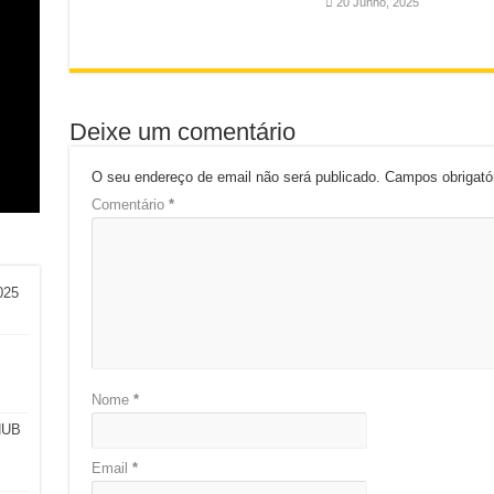
20 Junho, 2025
Deixe um comentário
am
o:
l
a e
O seu endereço de email não será publicado.
Campos obrigat
Comentário
*
025
Nome
*
HUB
Email
*