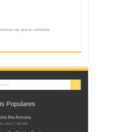
próxima vez que eu comentar.
is Populares
eira Ilha Armona
lho, 2024
188,890