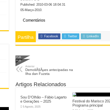
Published: 2010-03-06 18:04:31
05-Março-2010.
Comentários
Facebook
Twitter
LinkedIn
Partilha
PUB
PUB
Anterior
DemoliÃ§Ãµes antecipadas na
Ilha dan Fuzeta
Artigos Relacionados
Sou D’Olhão – Fábio Lagarto
Festival do Marisco 20
e Gerações – 2025
Programa principal
5 Agosto, 2025