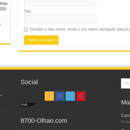
Olhão
2025
Site
m
Guardar o meu nome, email e site neste navegador para a 
Social
–
Ma
PUB
Carr
8700-Olhao.com
1 Ju