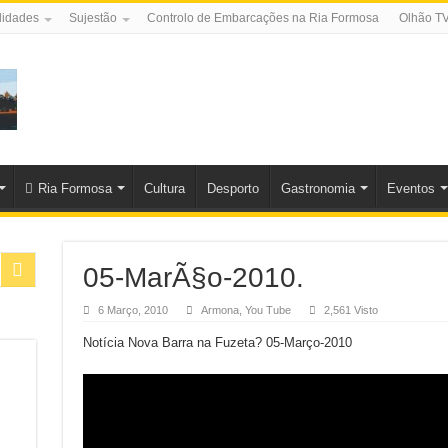
lidades
Sujestão
Controlo de Embarcações na Ria Formosa
Olhão T
Ria Formosa
Cultura
Desporto
Gastronomia
Eventos
05-MarÃ§o-2010.
6 Março, 2010
Armona
,
You Tube
2,561 Visto
Notícia Nova Barra na Fuzeta? 05-Março-2010