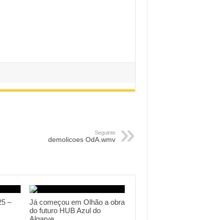
Seguinte
demolicoes OdA.wmv
25 –
Já começou em Olhão a obra
do futuro HUB Azul do
Algarve