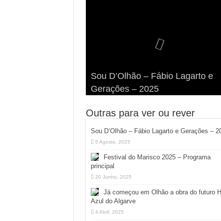
Viva a Festilha 2024 na Ilha da
Fábio Lagarto e Gerações Lanç
Festival Pirata 2024 Invade Olhã
Sou D’Olhão – Fábio Lagarto e
Armona: Música, Comida e
Taphani X Benkest: Vídeo Musica
“Lavar a Loiça” na Ilha dos
Quatro Dias Mais Um de Aventur
Gerações – 2025
Diversão à Beira-Ria!
na Ilha da Armona
Hangares
Diversão!
Outras para ver ou rever
Sou D’Olhão – Fábio Lagarto e Gerações – 2
5 Agosto, 2025
Festival do Marisco 2025 – Programa
principal
20 Junho, 2025
Já começou em Olhão a obra do futuro 
Azul do Algarve
4 Abril, 2025