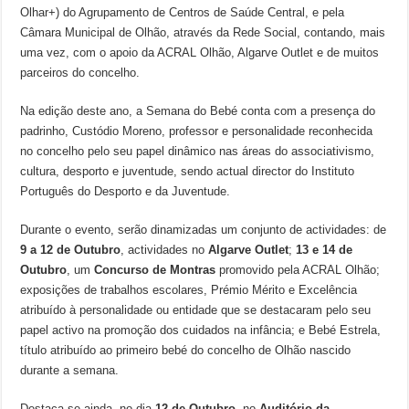
Olhar+) do Agrupamento de Centros de Saúde Central, e pela
Câmara Municipal de Olhão, através da Rede Social, contando, mais
uma vez, com o apoio da ACRAL Olhão, Algarve Outlet e de muitos
parceiros do concelho.
Na edição deste ano, a Semana do Bebé conta com a presença do
padrinho, Custódio Moreno, professor e personalidade reconhecida
no concelho pelo seu papel dinâmico nas áreas do associativismo,
cultura, desporto e juventude, sendo actual director do Instituto
Português do Desporto e da Juventude.
Durante o evento, serão dinamizadas um conjunto de actividades: de
9 a 12 de Outubro
, actividades no
Algarve Outlet
;
13 e 14 de
Outubro
, um
Concurso de Montras
promovido pela ACRAL Olhão;
exposições de trabalhos escolares, Prémio Mérito e Excelência
atribuído à personalidade ou entidade que se destacaram pelo seu
papel activo na promoção dos cuidados na infância; e Bebé Estrela,
título atribuído ao primeiro bebé do concelho de Olhão nascido
durante a semana.
Destaca-se ainda, no dia
12 de Outubro
, no
Auditório da