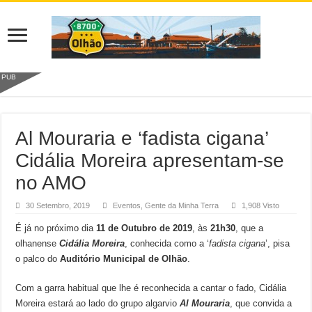
PUB
Al Mouraria e ‘fadista cigana’
Cidália Moreira apresentam-se
no AMO
30 Setembro, 2019
Eventos
,
Gente da Minha Terra
1,908 Visto
É já no próximo dia
11 de Outubro de 2019
, às
21h30
, que a
olhanense
Cidália Moreira
, conhecida como a ‘
fadista cigana
’, pisa
o palco do
Auditório Municipal de Olhão
.
Com a garra habitual que lhe é reconhecida a cantar o fado, Cidália
Moreira estará ao lado do grupo algarvio
Al Mouraria
, que convida a