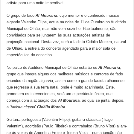
artista para uma noite imperdível.
O grupo de fado
Al Mouraria
, cujo mentor é o conhecido músico
algarvio Valentim Filipe, actua na noite de 11 de Outubro no Auditório
Municipal de Olhão, mas não vem sozinho. Habitualmente, são
convidados para se juntarem às suas actuações artistas de
projecção nacional. Desta vez, será a fadista Cidália Moreira, natural
de Olhão, a estrela do concerto agendado para a maior sala de
espectáculos do concelho.
No palco do Auditório Municipal de Olhão estarão os
Al Mouraria
,
grupo que integra alguns dos melhores músicos e cantores de fado
oriundos da região algarvia, assim como a grande fadista olhanense,
que regressa à sua terra natal, onde é muito acarinhada. Este,
prometem os intervenientes, será um espectáculo único, que
começa com a actuação dos
Al Mouraria
, ao qual se junta, depois,
a ‘
fadista cigana
’
Cidália Moreira
.
Guitarra portuguesa (Valentim Filipe), guitarra clássica (Tiago
Valentim), acordeão (Paulo Ribeiro) e contrabaixo (Bruno Vítor) aliam-
se às vozes de Argentina Freire e Teresa Viola – numa junção não