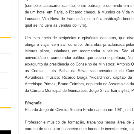
(comboio, autocarro, camião, entre outros), e dormindo em sí
de um hotel em Paris, o Ricardo chegou à Mundos de Vida n
Lousado, Vila Nova de Famalicão, esta é a instituição benefic
qual se incluem as vendas do livro).
Um livro cheio de peripécias e episódios caricatos, que d
obriga a viajar sem sair do sítio. Uma obra já aclamada pe
leitores piloto, unânimes em recomendar a leitura. São e
universitário e comentador político que assina o prefácio; Nu
ex-adjunto da presidência do Conselho de Ministros; António Q
as Coreias; Luís Palha da Silva, vice-presidente do Co
Abrunhosa, músico; Ricardo Braga “Ricardinho”, capitão da 
Arcebispo Primaz; Bruno Coimbra, deputado na Assembleia da
da Câmara Municipal de Guimarães; Jorge Silva, hair stylist; 
Biografia
Ricardo Jorge de Oliveira Seabra Frade nasceu em 1981, em 
Professor e músico de formação, trabalhou nessa área de 
carreira de consultor financeiro num banco de investimento, in