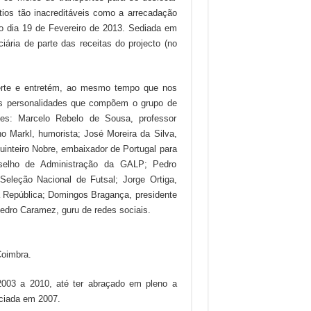
tios tão inacreditáveis como a arrecadação
o dia 19 de Fevereiro de 2013. Sediada em
iária de parte das receitas do projecto (no
iverte e entretém, ao mesmo tempo que nos
las personalidades que compõem o grupo de
les: Marcelo Rebelo de Sousa, professor
no Markl, humorista; José Moreira da Silva,
uinteiro Nobre, embaixador de Portugal para
nselho de Administração da GALP; Pedro
Seleção Nacional de Futsal; Jorge Ortiga,
 República; Domingos Bragança, presidente
Pedro Caramez, guru de redes sociais.
Coimbra.
2003 a 2010, até ter abraçado em pleno a
iciada em 2007.