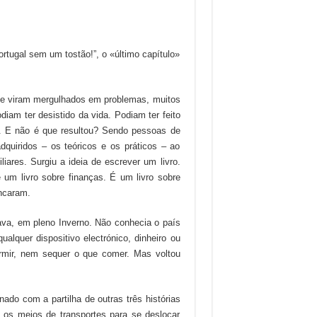
ortugal sem um tostão!”, o «último capítulo»
 se viram mergulhados em problemas, muitos
diam ter desistido da vida. Podiam ter feito
s. E não é que resultou? Sendo pessoas de
quiridos – os teóricos e os práticos – ao
iares. Surgiu a ideia de escrever um livro.
um livro sobre finanças. É um livro sobre
ncaram.
ava, em pleno Inverno. Não conhecia o país
lquer dispositivo electrónico, dinheiro ou
dormir, nem sequer o que comer. Mas voltou
nado com a partilha de outras três histórias
s os meios de transportes para se deslocar