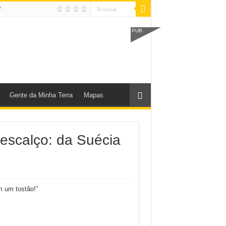
V
PUB
Gente da Minha Terra
Mapas
escalço: da Suécia
m um tostão!”