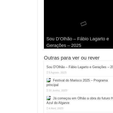
Viva a Festilha 2024 na Ilha da
Fábio Lagarto e Gerações Lanç
Festival Pirata 2024 Invade Olhã
Sou D’Olhão – Fábio Lagarto e
Armona: Música, Comida e
Taphani X Benkest: Vídeo Musica
“Lavar a Loiça” na Ilha dos
Quatro Dias Mais Um de Aventur
Gerações – 2025
Diversão à Beira-Ria!
na Ilha da Armona
Hangares
Diversão!
Outras para ver ou rever
Sou D’Olhão – Fábio Lagarto e Gerações – 2
5 Agosto, 2025
Festival do Marisco 2025 – Programa
principal
20 Junho, 2025
Já começou em Olhão a obra do futuro 
Azul do Algarve
4 Abril, 2025