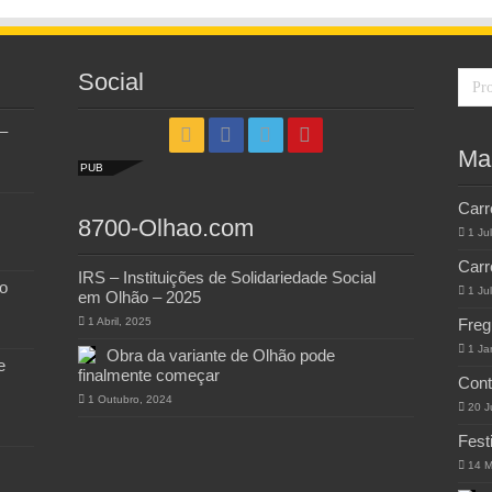
Social
–
Ma
PUB
Carr
8700-Olhao.com
1 Ju
Carr
IRS – Instituições de Solidariedade Social
o
1 Ju
em Olhão – 2025
1 Abril, 2025
Freg
1 Ja
Obra da variante de Olhão pode
e
finalmente começar
Cont
1 Outubro, 2024
20 J
Fest
14 M