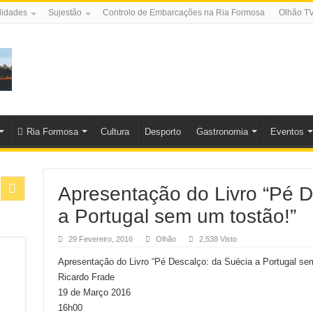
lidades
Sujestão
Controlo de Embarcações na Ria Formosa
Olhão T
Ria Formosa
Cultura
Desporto
Gastronomia
Eventos
Apresentação do Livro “Pé D
a Portugal sem um tostão!”
29 Fevereiro, 2016
Olhão
2,538 Visto
Apresentação do Livro “Pé Descalço: da Suécia a Portugal se
Ricardo Frade
19 de Março 2016
16h00