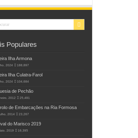
is Populares
eira Ilha Armona
lho, 2024
188,897
eira Ilha Culatra-Farol
lho, 2024
104,684
uesia de Pechão
neiro, 2012
25,491
rolo de Embarcações na Ria Formosa
ulho, 2014
23,267
ival do Marisco 2019
aio, 2019
16,395