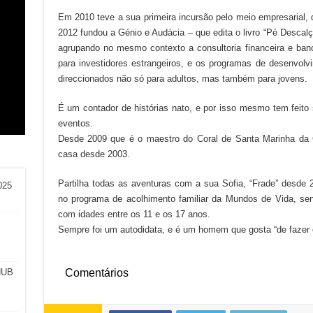
Em 2010 teve a sua primeira incursão pelo meio empresarial
2012 fundou a Génio e Audácia – que edita o livro “Pé Descal
agrupando no mesmo contexto a consultoria financeira e bancá
para investidores estrangeiros, e os programas de desenvolvi
direccionados não só para adultos, mas também para jovens.
am
o:
l
a e
É um contador de histórias nato, e por isso mesmo tem feit
eventos.
Desde 2009 que é o maestro do Coral de Santa Marinha da 
casa desde 2003.
Partilha todas as aventuras com a sua Sofia, “Frade” desde
025
no programa de acolhimento familiar da Mundos de Vida, sen
com idades entre os 11 e os 17 anos.
Sempre foi um autodidata, e é um homem que gosta “de fazer 
HUB
Comentários