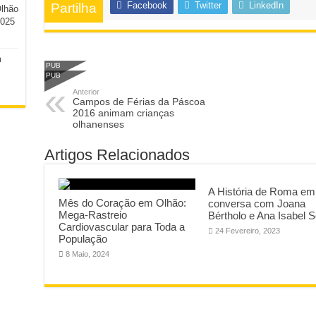
Facebook
Twitter
LinkedIn
Partilha
Olhão
2025
m
PUB
PUB
Anterior
Campos de Férias da Páscoa
2016 animam crianças
olhanenses
Artigos Relacionados
A História de Roma em
Mês do Coração em Olhão:
conversa com Joana
Mega-Rastreio
Bértholo e Ana Isabel 
Cardiovascular para Toda a
24 Fevereiro, 2023
População
8 Maio, 2024