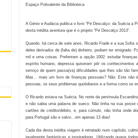
Espaço Polivalente da Biblioteca
A Génio e Audácia publica o livro “Pé Descalço: da Suécia a P
desta inédita aventura que é o projeto “Pé Descalço 2013”.
Quando, há cerca de sete anos, Ricardo Frade e a sua Sofia
deles derivados de (falta de) dinheiro, podiam ter emigrado. Po
mil e uma coisas. Preferiram a opção 1002: estudar finança
espírito humano, depressa quiseram pôr os conhecimentos ad
serviço de quem passa(va) dificuldades que lhes são tão famil
Mas… mais um livro de finanças pessoais? Não. Este não é 
pessoas, os seus problemas quotidianos e a forma como os e
O Ricardo estava na Suécia. No norte da península Escandin
e não sabia uma palavra de sueco. Não tinha na sua posse qua
cartões de crédito/débito, e, para cúmulo, não tinha onde 
para Portugal são e salvo…em apenas 13 dias!
Cada dia desta inédita viagem é retratado num capítulo, culmi
igualmente fantásticas e inspiradoras. Utilizando quase todo