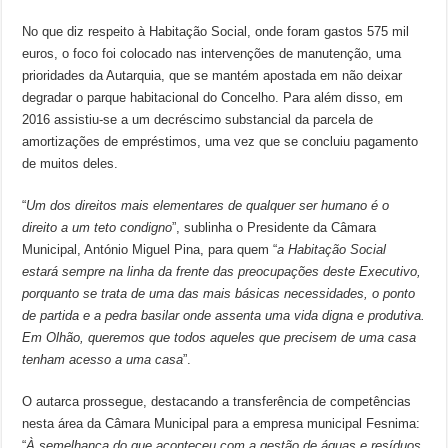
No que diz respeito à Habitação Social, onde foram gastos 575 mil
euros, o foco foi colocado nas intervenções de manutenção, uma
prioridades da Autarquia, que se mantém apostada em não deixar
degradar o parque habitacional do Concelho. Para além disso, em
2016 assistiu-se a um decréscimo substancial da parcela de
amortizações de empréstimos, uma vez que se concluiu pagamento
de muitos deles.
“
Um dos direitos mais elementares de qualquer ser humano é o
direito a um teto condigno
”, sublinha o Presidente da Câmara
Municipal, António Miguel Pina, para quem “
a Habitação Social
estará sempre na linha da frente das preocupações deste Executivo,
porquanto se trata de uma das mais básicas necessidades, o ponto
de partida e a pedra basilar onde assenta uma vida digna e produtiva.
Em Olhão, queremos que todos aqueles que precisem de uma casa
tenham acesso a uma casa
”.
O autarca prossegue, destacando a transferência de competências
nesta área da Câmara Municipal para a empresa municipal Fesnima:
“
À semelhança do que aconteceu com a gestão de águas e resíduos,