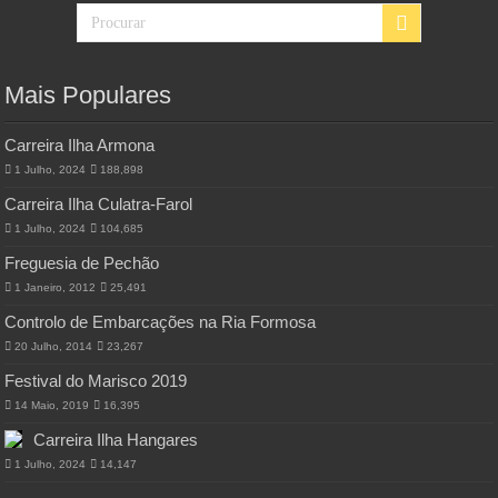
Mais Populares
Carreira Ilha Armona
1 Julho, 2024
188,898
Carreira Ilha Culatra-Farol
1 Julho, 2024
104,685
Freguesia de Pechão
1 Janeiro, 2012
25,491
Controlo de Embarcações na Ria Formosa
20 Julho, 2014
23,267
Festival do Marisco 2019
14 Maio, 2019
16,395
Carreira Ilha Hangares
1 Julho, 2024
14,147