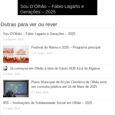
Viva a Festilha 2024 na Ilha da
Fábio Lagarto e Gerações Lançam
Festival Pirata 2024 Invade Olhão:
Sou D’Olhão – Fábio Lagarto e
Armona: Música, Comida e
Taphani X Benkest: Vídeo Musical
“Lavar a Loiça” na Ilha dos
Quatro Dias Mais Um de Aventura e
Gerações – 2025
Diversão à Beira-Ria!
na Ilha da Armona
Hangares
Diversão!
Outras para ver ou rever
Sou D’Olhão – Fábio Lagarto e Gerações – 2025
5 Agosto, 2025
Festival do Marisco 2025 – Programa principal
20 Junho, 2025
Já começou em Olhão a obra do futuro HUB Azul do Algarve
4 Abril, 2025
Plano Municipal de Acção Climática de Olhão está
em consulta pública até 16 de Maio de 2025
2 Abril, 2025
IRS – Instituições de Solidariedade Social em Olhão – 2025
1 Abril, 2025