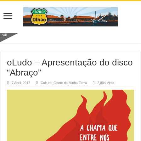
PUB
oLudo – Apresentação do disco
“Abraço”
7 Abril, 2017
Cultura
,
Gente da Minha Terra
2,804 Visto