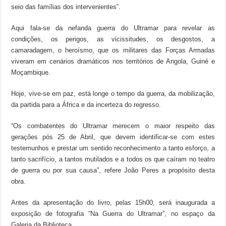
seio das famílias dos intervenientes”.
Aqui fala-se da nefanda guerra do Ultramar para revelar as
condições, os perigos, as vicissitudes, os desgostos, a
camaradagem, o heroísmo, que os militares das Forças Armadas
viveram em cenários dramáticos nos territórios de Angola, Guiné e
Moçambique.
Hoje, vive-se em paz, está longe o tempo da guerra, da mobilização,
da partida para a África e da incerteza do regresso.
“Os combatentes do Ultramar merecem o maior respeito das
gerações pós 25 de Abril, que devem identificar-se com estes
testemunhos e prestar um sentido reconhecimento a tanto esforço, a
tanto sacrifício, a tantos mutilados e a todos os que caíram no teatro
de guerra ou por sua causa”, refere João Peres a propósito desta
obra.
Antes da apresentação do livro, pelas 15h00, será inaugurada a
exposição de fotografia “Na Guerra do Ultramar”, no espaço da
Galeria da Biblioteca.