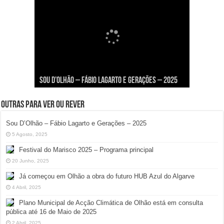
Viva a Festilha 2024 na Ilha da Armona: Música,
Taphani X Benkest: Vídeo Musical na Ilha da
Fábio Lagarto e Gerações Lançam “Lavar a Loiça”
Festival Pirata 2024 Invade Olhão: Quatro Dias
Sou D’Olhão – Fábio Lagarto e Gerações – 2025
Comida e Diversão à Beira-Ria!
Armona
na Ilha dos Hangares
Mais Um de Aventura e Diversão!
Outras para ver ou rever
Sou D’Olhão – Fábio Lagarto e Gerações – 2025
5 Agosto, 2025
Festival do Marisco 2025 – Programa principal
20 Junho, 2025
Já começou em Olhão a obra do futuro HUB Azul do Algarve
4 Abril, 2025
Plano Municipal de Acção Climática de Olhão está em consulta
pública até 16 de Maio de 2025
2 Abril, 2025