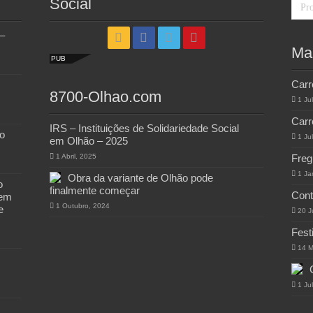
Social
–
Ma
PUB
Carr
8700-Olhao.com
1 Ju
Carr
IRS – Instituições de Solidariedade Social
o
1 Ju
em Olhão – 2025
1 Abril, 2025
Freg
1 Ja
Obra da variante de Olhão pode
o
finalmente começar
Cont
 em
1 Outubro, 2024
e
20 J
Fest
14 M
1 Ju