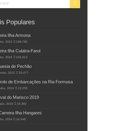
is Populares
eira Ilha Armona
lho, 2024
188,796
eira Ilha Culatra-Farol
lho, 2024
104,613
uesia de Pechão
neiro, 2012
25,477
rolo de Embarcações na Ria Formosa
ulho, 2014
23,255
ival do Marisco 2019
aio, 2019
16,382
Carreira Ilha Hangares
lho, 2024
14,049