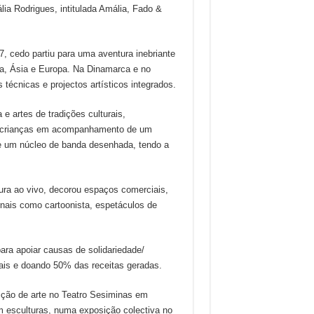
a Rodrigues, intitulada Amália, Fado &
, cedo partiu para uma aventura inebriante
ica, Ásia e Europa. Na Dinamarca e no
 técnicas e projectos artísticos integrados.
e artes de tradições culturais,
a crianças em acompanhamento de um
 de um núcleo de banda desenhada, tendo a
ura ao vivo, decorou espaços comerciais,
rnais como cartoonista, espetáculos de
para apoiar causas de solidariedade/
nais e doando 50% das receitas geradas.
ição de arte no Teatro Sesiminas em
m esculturas, numa exposição colectiva no