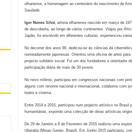
olhanense, a homenagem ao centenário do nascimento de Amáli
Saudade.
Igor Nunes Silva
, artista olhanense nascido em março de 1977
de descoberta, ao longo de vários continentes. Viajou por Áfr
Japão, foi envolvido em diferentes culturas, experienciou várias
No decorrer dos anos 90, dedicou-se às ciências da cibernética 
nomeadamente japonesas. Orientou uma oficina de artes par
projecto solidário social. Foi um dos fundadores e orientador
participação diária de mais de 30 jovens.
No novo milénio, participou em congressos nacionais com pint
alguns com renome nacional e internacional, colaborou com jo
teatro e cinema.
Entre 2014 e 2015, participou num projecto artístico no Brasil 
humanitárias, expondo uma colecção de obras artísticas origi
De 29 de Janeiro a 8 de Fevereiro de 2015 realizou uma expos
Uberaba (Minas Gerais, Brasil). Em Junho 2015 participou, co