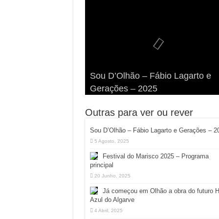
Viva a Festilha 2024 na Ilha da
Fábio Lagarto e Gerações Lanç
Festival Pirata 2024 Invade Olhã
Sou D’Olhão – Fábio Lagarto e
Armona: Música, Comida e
Taphani X Benkest: Vídeo Musica
“Lavar a Loiça” na Ilha dos
Quatro Dias Mais Um de Aventur
Gerações – 2025
Diversão à Beira-Ria!
na Ilha da Armona
Hangares
Diversão!
Outras para ver ou rever
Sou D’Olhão – Fábio Lagarto e Gerações – 2
5 Agosto, 2025
Festival do Marisco 2025 – Programa
principal
20 Junho, 2025
Já começou em Olhão a obra do futuro 
Azul do Algarve
4 Abril, 2025