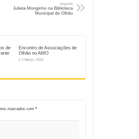
Seguinte
Julieta Monginho na Biblioteca
Municipal de Olhão
os de
Encontro de Associações de
rante
Olhão no AMO
2 Março, 2022
órios marcados com
*