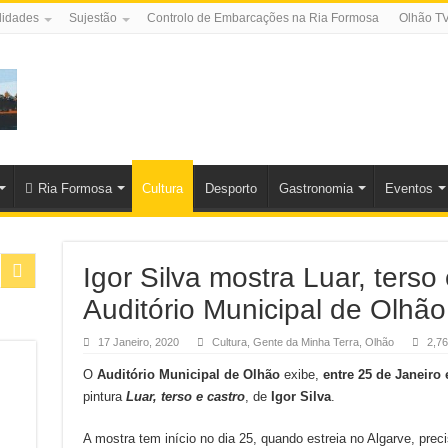
lidades
Sujestão
Controlo de Embarcações na Ria Formosa
Olhão T
Ria Formosa
Cultura
Desporto
Gastronomia
Eventos
Igor Silva mostra Luar, terso
Auditório Municipal de Olhão
17 Janeiro, 2020
Cultura
,
Gente da Minha Terra
,
Olhão
2,76
O
Auditório Municipal de Olhão
exibe,
entre 25 de Janeiro
pintura
Luar, terso e castro
, de
Igor Silva
.
A mostra tem início no dia 25, quando estreia no Algarve, pre