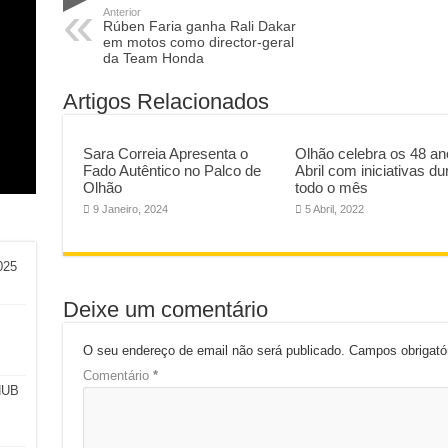
Anterior
Rúben Faria ganha Rali Dakar
em motos como director-geral
da Team Honda
Artigos Relacionados
am
o:
l
a e
Sara Correia Apresenta o
Olhão celebra os 48 an
Fado Autêntico no Palco de
Abril com iniciativas du
Olhão
todo o mês
9 Janeiro, 2024
5 Abril, 2022
025
Deixe um comentário
O seu endereço de email não será publicado.
Campos obrigat
Comentário
*
HUB